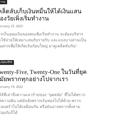
iving
คล็ดลับเก็บเงินหมื่นให้ได้เงินแสน
องวัยเพิ่งเริ่มทำงาน
bruary 27, 2023
รเก็บออมเงินของคนเพิ่งเริ่มทำงาน จะต้องบริหาร
าใช้จ่ายให้เหมาะสมกับรายรับ และแบ่งบางส่วนเป็น
ินฝากเพื่อให้เกิดเงินก้อนใหญ่ มาดูเคล็ดลับกัน!
นีติดซีรีส์
wenty-Five, Twenty-One ในวันที่ยุค
มัยพรากทุกอย่างไปจากเรา
bruary 19, 2022
รีส์ที่เล่าถึงความเลวร้ายของ "ยุคสมัย" ที่ไม่ได้พราก
่ความฝัน แต่มันยังพรากเงินทองไปได้ด้วย พราก
อบครัวไปได้เหมือนกัน หรือมันอาจพรากทั้งสาม
้อมกันก็ได้