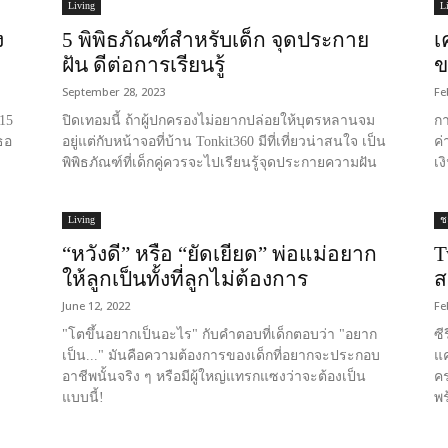
Living
L
ง
5 พิพิธภัณฑ์สำหรับเด็ก จุดประกาย
เ
ฝัน ดีต่อการเรียนรู้
ข
September 28, 2023
Fe
15
ปิดเทอมนี้ ถ้าผู้ปกครองไม่อยากปล่อยให้บุตรหลานจม
กา
ธอ
อยู่แต่กับหน้าจอที่บ้าน Tonkit360 มีที่เที่ยวน่าสนใจ เป็น
ค่
พิพิธภัณฑ์ที่เด็กคู่ควรจะไปเรียนรู้จุดประกายความฝัน
เง
Living
ชะ
“หวังดี” หรือ “ยัดเยียด” พ่อแม่อยาก
T
ให้ลูกเป็นทั้งที่ลูกไม่ต้องการ
ส
June 12, 2022
Fe
"โตขึ้นอยากเป็นอะไร" กับคำตอบที่เด็กตอบว่า "อยาก
ซี
เป็น..." มันคือความต้องการของเด็กที่อยากจะประกอบ
แค
อาชีพนั้นจริง ๆ หรือมีผู้ใหญ่แทรกแซงว่าจะต้องเป็น
คร
แบบนี้!
พร