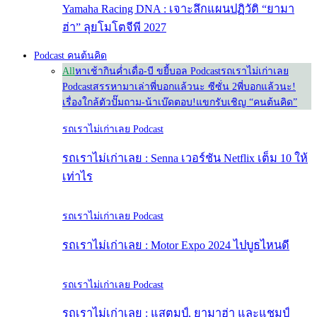
Yamaha Racing DNA : เจาะลึกแผนปฏิวัติ “ยามา
ฮ่า” ลุยโมโตจีพี 2027
Podcast คนต้นคิด
All
หาเช้ากินค่ำ
เดื่อ-บี ขยี้บอล Podcast
รถเราไม่เก่าเลย
Podcast
สรรหามาเล่า
พี่บอกแล้วนะ ซีซั่น 2
พี่บอกแล้วนะ!
เรื่องใกล้ตัว
ปั๊มถาม-น้าเบ๊ดตอบ!
แขกรับเชิญ “คนต้นคิด”
รถเราไม่เก่าเลย Podcast
รถเราไม่เก่าเลย : Senna เวอร์ชัน Netflix เต็ม 10 ให้
เท่าไร
รถเราไม่เก่าเลย Podcast
รถเราไม่เก่าเลย : Motor Expo 2024 ไปบูธไหนดี
รถเราไม่เก่าเลย Podcast
รถเราไม่เก่าเลย : แสตมป์, ยามาฮ่า และแชมป์