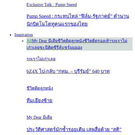
Exclusive Talk : Pump Speed
Pump Speed : กระทบไหล่ “ฟิล์ม-รัฐภาคย์” ตำนาน
นักบิดโมโตทูคนแรกของไทย
Inspiration
All
My Dear มีเดีย
ชีวิตติดลูกหนัง
ชีวิตติดรองเท้า
รถเราไม่
เก่าเลย
ชะนีติดซีรีส์
แชร์มุมมอง
รถเราไม่เก่าเลย
bZ4X ไป-กลับ “กทม. – บุรีรัมย์” 640 บาท
ชีวิตติดลูกหนัง
ทีมเอียงซ้าย
My Dear มีเดีย
ประวัติศาสตร์มักซ้ำรอยเดิม เสพสื่อด้วย “สติ”