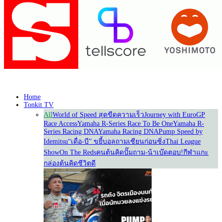
Home
Tonkit TV
All
World of Speed สุดขีดความเร็ว
Journey with Euro
GP
Race Access
Yamaha R-Series Race To Be One
Yamaha R-
Series Racing DNA
Yamaha Racing DNA
Pump Speed by
Idemitsu
“เดื่อ-บี” ขยี้บอล
ถามเซียนก่อนซิ่ง
Thai League
Show
On The Reds
คนต้นคิด
ปั๊มถาม-น้าเบ๊ดตอบ!
กีฬาแกะ
กล่อง
ต้นคิดชีวิตดี