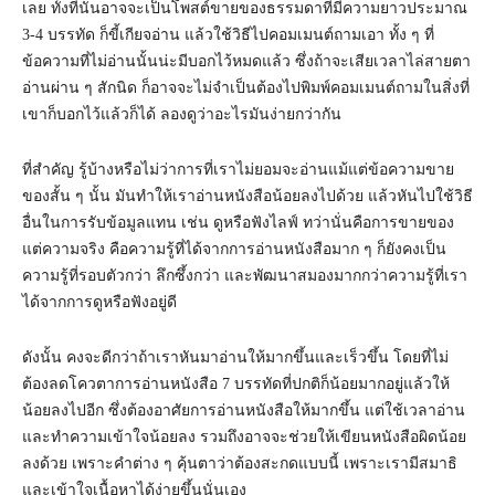
เลย ทั้งที่นั่นอาจจะเป็นโพสต์ขายของธรรมดาที่มีความยาวประมาณ
3-4 บรรทัด ก็ขี้เกียจอ่าน แล้วใช้วิธีไปคอมเมนต์ถามเอา ทั้ง ๆ ที่
ข้อความที่ไม่อ่านนั้นน่ะมีบอกไว้หมดแล้ว ซึ่งถ้าจะเสียเวลาไล่สายตา
อ่านผ่าน ๆ สักนิด ก็อาจจะไม่จำเป็นต้องไปพิมพ์คอมเมนต์ถามในสิ่งที่
เขาก็บอกไว้แล้วก็ได้ ลองดูว่าอะไรมันง่ายกว่ากัน
ที่สำคัญ รู้บ้างหรือไม่ว่าการที่เราไม่ยอมจะอ่านแม้แต่ข้อความขาย
ของสั้น ๆ นั้น มันทำให้เราอ่านหนังสือน้อยลงไปด้วย แล้วหันไปใช้วิธี
อื่นในการรับข้อมูลแทน เช่น ดูหรือฟังไลฟ์ ทว่านั่นคือการขายของ
แต่ความจริง คือความรู้ที่ได้จากการอ่านหนังสือมาก ๆ ก็ยังคงเป็น
ความรู้ที่รอบตัวกว่า ลึกซึ้งกว่า และพัฒนาสมองมากกว่าความรู้ที่เรา
ได้จากการดูหรือฟังอยู่ดี
ดังนั้น คงจะดีกว่าถ้าเราหันมาอ่านให้มากขึ้นและเร็วขึ้น โดยที่ไม่
ต้องลดโควตาการอ่านหนังสือ 7 บรรทัดที่ปกติก็น้อยมากอยู่แล้วให้
น้อยลงไปอีก ซึ่งต้องอาศัยการอ่านหนังสือให้มากขึ้น แต่ใช้เวลาอ่าน
และทำความเข้าใจน้อยลง รวมถึงอาจจะช่วยให้เขียนหนังสือผิดน้อย
ลงด้วย เพราะคำต่าง ๆ คุ้นตาว่าต้องสะกดแบบนี้ เพราะเรามีสมาธิ
และเข้าใจเนื้อหาได้ง่ายขึ้นนั่นเอง