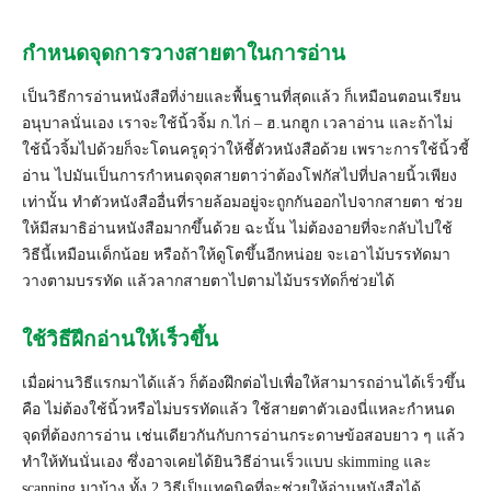
กำหนดจุดการวางสายตาในการอ่าน
เป็นวิธีการอ่านหนังสือที่ง่ายและพื้นฐานที่สุดแล้ว ก็เหมือนตอนเรียน
อนุบาลนั่นเอง เราจะใช้นิ้วจิ้ม ก.ไก่ – ฮ.นกฮูก เวลาอ่าน และถ้าไม่
ใช้นิ้วจิ้มไปด้วยก็จะโดนครูดุว่าให้ชี้ตัวหนังสือด้วย เพราะการใช้นิ้วชี้
อ่าน ไปมันเป็นการกำหนดจุดสายตาว่าต้องโฟกัสไปที่ปลายนิ้วเพียง
เท่านั้น ทำตัวหนังสืออื่นที่รายล้อมอยู่จะถูกกันออกไปจากสายตา ช่วย
ให้มีสมาธิอ่านหนังสือมากขึ้นด้วย ฉะนั้น ไม่ต้องอายที่จะกลับไปใช้
วิธีนี้เหมือนเด็กน้อย หรือถ้าให้ดูโตขึ้นอีกหน่อย จะเอาไม้บรรทัดมา
วางตามบรรทัด แล้วลากสายตาไปตามไม้บรรทัดก็ช่วยได้
ใช้วิธีฝึกอ่านให้เร็วขึ้น
เมื่อผ่านวิธีแรกมาได้แล้ว ก็ต้องฝึกต่อไปเพื่อให้สามารถอ่านได้เร็วขึ้น
คือ ไม่ต้องใช้นิ้วหรือไม่บรรทัดแล้ว ใช้สายตาตัวเองนี่แหละกำหนด
จุดที่ต้องการอ่าน เช่นเดียวกันกับการอ่านกระดาษข้อสอบยาว ๆ แล้ว
ทำให้ทันนั่นเอง ซึ่งอาจเคยได้ยินวิธีอ่านเร็วแบบ skimming และ
scanning มาบ้าง ทั้ง 2 วิธีเป็นเทคนิคที่จะช่วยให้อ่านหนังสือได้