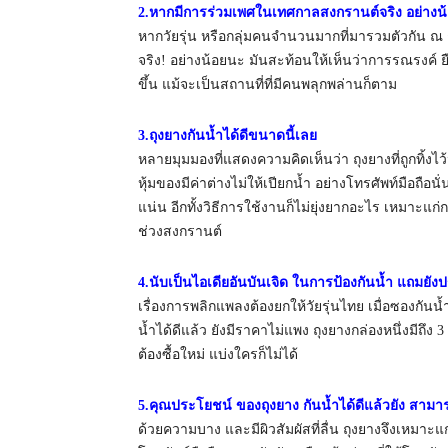
2.หากมีการร่วมเพศในเทศกาลสงกรานต์จริง อย่างน้อ
หากวัยรุ่น หรือกลุ่มคนจำนวนมากที่มารวมตัวกัน ณ
จริง! อย่างน้อยนะ มันสะท้อนให้เห็นว่าการรณรงค์ ยืด
ขึ้น แม้จะเป็นสถานที่ที่มีคนพลุกพล่านก็ตาม
3.ถุงยางกันน้ำได้ดีขนาดนี้เลย
หลายมุมมองที่แสดงความคิดเห็นว่า ถุงยางที่ถูกทิ้งไว้น
หุ้มของมีค่าต่างไม่ให้เปียกน้ำ อย่างโทรศัพท์มือถือนั
แน่น อีกทั้งวิธีการใช้งานก็ไม่ยุ่งยากอะไร เหมาะ
ช่วงสงกรานต์
4.นับเป็นไอเดียอันบันเจิด ในการป้องกันน้ำ แถมยัง
เรื่องการพลิกแพลงต้องยกให้วัยรุ่นไทย เมื่อซองกัน
น้ำได้ดีแล้ว ยังมีราคาไม่แพง ถุงยางกล่องหนึ่งมีถึง
ต้องซื้อใหม่ แบ่งใครก็ไม่ได้
5.คุณประโยชน์ ของถุงยาง กันน้ำได้ดีแล้วยัง สามา
ด้วยความบาง และมีผิวสัมผัสที่ลื่น ถุงยางจึงเหมาะแก