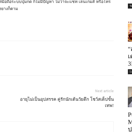
ท์มือถือระบบปุ่มกด ก็ไม่มีปัญหา ไม่ว่าจะแชท เล่นเกมส์ หรือโทร
ร
ุงยางก็ตาม
“
เ
3
L
Next article
อายุไม่เป็นอุปสรรค คู่รักนักเต้นวัยดึก โชว์สเต็ปขั้น
เทพ!
P
M
ป