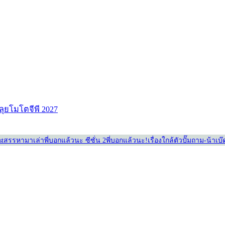
ลุยโมโตจีพี 2027
st
สรรหามาเล่า
พี่บอกแล้วนะ ซีซั่น 2
พี่บอกแล้วนะ!
เรื่องใกล้ตัว
ปั๊มถาม-น้าเบ