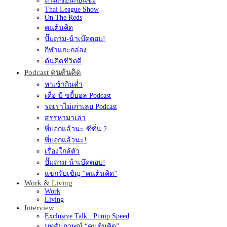
ถามเซียนก่อนซิ่ง
Thai League Show
On The Reds
คนต้นคิด
ปั๊มถาม-น้าเบ๊ดตอบ!
กีฬาแกะกล่อง
ต้นคิดชีวิตดี
Podcast คนต้นคิด
หาเช้ากินค่ำ
เดื่อ-บี ขยี้บอล Podcast
รถเราไม่เก่าเลย Podcast
สรรหามาเล่า
พี่บอกแล้วนะ ซีซั่น 2
พี่บอกแล้วนะ!
เรื่องใกล้ตัว
ปั๊มถาม-น้าเบ๊ดตอบ!
แขกรับเชิญ “คนต้นคิด”
Work & Living
Work
Living
Interview
Exclusive Talk : Pump Speed
บทสัมภาษณ์ “คนต้นคิด”