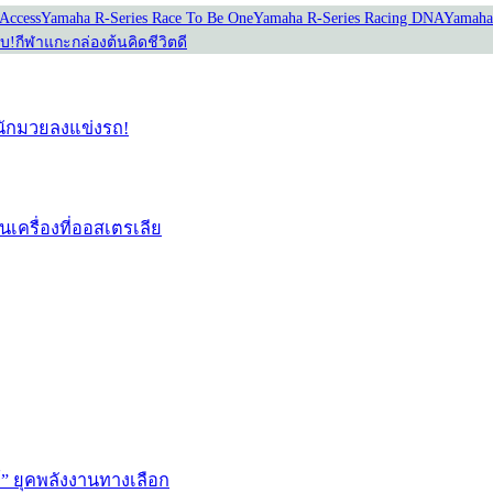
Access
Yamaha R-Series Race To Be One
Yamaha R-Series Racing DNA
Yamaha
อบ!
กีฬาแกะกล่อง
ต้นคิดชีวิตดี
่อนักมวยลงแข่งรถ!
่นเครื่องที่ออสเตรเลีย
ษ์” ยุคพลังงานทางเลือก