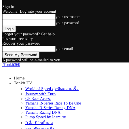
Sign in
Welcome! Log into your account
your username
your password
Forgot your password? Get help
Password recovery
Recover your password
your email
A password will be e-mailed to you.
Tonkit360
Home
Tonkit TV
World of Speed สุดขีดความเร็ว
Journey with Euro
GP Race Access
Yamaha R-Series Race To Be One
Yamaha R-Series Racing DNA
Yamaha Racing DNA
Pump Speed by Idemitsu
“เดื่อ-บี” ขยี้บอล