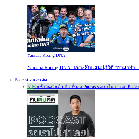
Yamaha Racing DNA
Yamaha Racing DNA : เจาะลึกแผนปฏิวัติ “ยามาฮ่า” 
Podcast คนต้นคิด
All
หาเช้ากินค่ำ
เดื่อ-บี ขยี้บอล Podcast
รถเราไม่เก่าเลย Podca