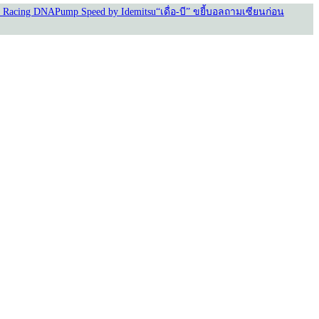
 Racing DNA
Pump Speed by Idemitsu
“เดื่อ-บี” ขยี้บอล
ถามเซียนก่อน