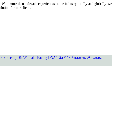
With more than a decade experiences in the industry locally and globally, we
lution for our clients.
ries Racing DNA
Yamaha Racing DNA
“เดื่อ-บี” ขยี้บอล
ถามเซียนก่อน