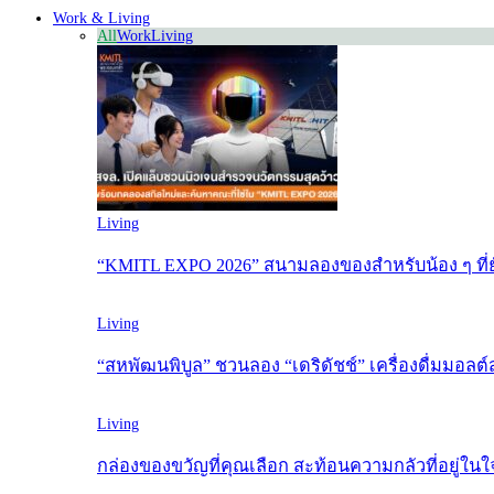
Work & Living
All
Work
Living
Living
“KMITL EXPO 2026” สนามลองของสำหรับน้อง ๆ ที่ยั
Living
“สหพัฒนพิบูล” ชวนลอง “เดริดัชช์” เครื่องดื่มมอล
Living
กล่องของขวัญที่คุณเลือก สะท้อนความกลัวที่อยู่ใน