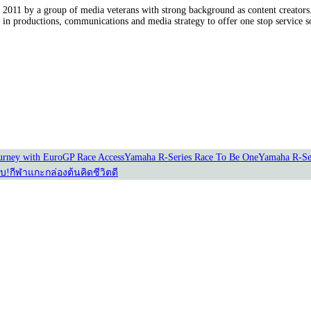
011 by a group of media veterans with strong background as content creators. 
in productions, communications and media strategy to offer one stop service so
Our Partners
urney with Euro
GP Race Access
Yamaha R-Series Race To Be One
Yamaha R-Se
อบ!
กีฬาแกะกล่อง
ต้นคิดชีวิตดี