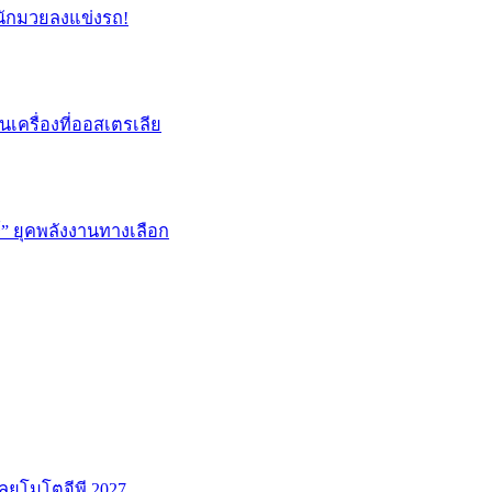
่อนักมวยลงแข่งรถ!
่นเครื่องที่ออสเตรเลีย
ษ์” ยุคพลังงานทางเลือก
ลุยโมโตจีพี 2027