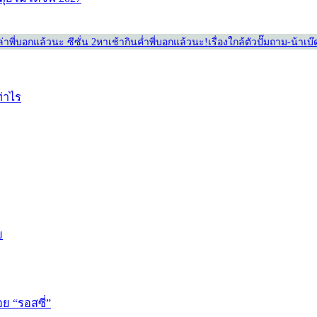
่า
พี่บอกแล้วนะ ซีซั่น 2
หาเช้ากินค่ำ
พี่บอกแล้วนะ!
เรื่องใกล้ตัว
ปั๊มถาม-น้าเบ
ท่าไร
ย
ย “รอสซี่”