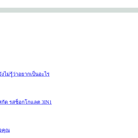
งไม่รู้ว่าอยากเป็นอะไร
ต์สกัด รสช็อกโกแลต 3IN1
ใจคุณ