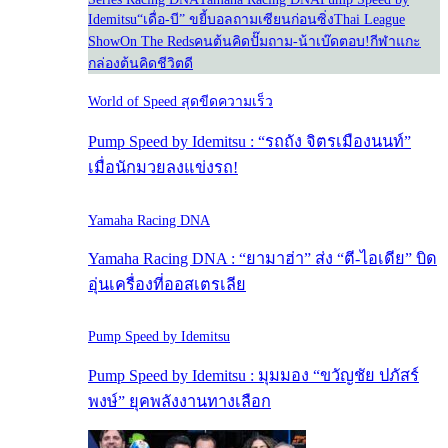
Idemitsu
“เดื่อ-บี” ขยี้บอล
ถามเซียนก่อนซิ่ง
Thai League
Show
On The Reds
คนต้นคิด
ปั๊มถาม-น้าเบ๊ดตอบ!
กีฬาแกะ
กล่อง
ต้นคิดชีวิตดี
World of Speed สุดขีดความเร็ว
Pump Speed by Idemitsu : “รถถัง จิตรเมืองนนท์”
เมื่อนักมวยลงแข่งรถ!
Yamaha Racing DNA
Yamaha Racing DNA : “ยามาฮ่า” ส่ง “ตี-ไอเดีย” บิด
อุ่นเครื่องที่ออสเตรเลีย
Pump Speed by Idemitsu
Pump Speed by Idemitsu : มุมมอง “ขวัญชัย ปภัสร์
พงษ์” ยุคพลังงานทางเลือก