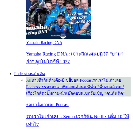
Yamaha Racing DNA
Yamaha Racing DNA : เจาะลึกแผนปฏิวัติ “ยามา
ฮ่า” ลุยโมโตจีพี 2027
Podcast คนต้นคิด
All
หาเช้ากินค่ำ
เดื่อ-บี ขยี้บอล Podcast
รถเราไม่เก่าเลย
Podcast
สรรหามาเล่า
พี่บอกแล้วนะ ซีซั่น 2
พี่บอกแล้วนะ!
เรื่องใกล้ตัว
ปั๊มถาม-น้าเบ๊ดตอบ!
แขกรับเชิญ “คนต้นคิด”
รถเราไม่เก่าเลย Podcast
รถเราไม่เก่าเลย : Senna เวอร์ชัน Netflix เต็ม 10 ให้
เท่าไร