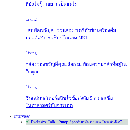
ที่ยังไม่รู้ว่าอยากเป็นอะไร
Living
“สหพัฒนพิบูล” ชวนลอง “เดริดัชช์” เครื่องดื่ม
มอลต์สกัด รสช็อกโกแลต 3IN1
Living
กล่องของขวัญที่คุณเลือก สะท้อนความกลัวที่อยู่ใน
ใจคุณ
Living
ซินแสมาสเตอร์อลิซไขข้อสงสัย 5 ความเชื่อ
โหราศาสตร์กับการเดต
Interview
All
Exclusive Talk : Pump Speed
บทสัมภาษณ์ “คนต้นคิด”