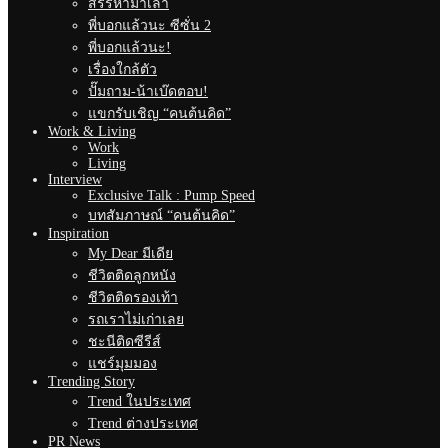
สรรหามาเล่า
พี่บอกแล้วนะ ซีซั่น 2
พี่บอกแล้วนะ!
เรื่องใกล้ตัว
ปั๊มถาม-น้าเบ๊ดตอบ!
แขกรับเชิญ “คนต้นคิด”
Work & Living
Work
Living
Interview
Exclusive Talk : Pump Speed
บทสัมภาษณ์ “คนต้นคิด”
Inspiration
My Dear มีเดีย
ชีวิตติดลูกหนัง
ชีวิตติดรองเท้า
รถเราไม่เก่าเลย
ชะนีติดซีรีส์
แชร์มุมมอง
Trending Story
Trend ในประเทศ
Trend ต่างประเทศ
PR News