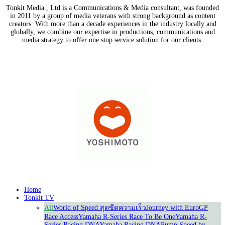
Tonkit Media., Ltd is a Communications & Media consultant, was founded
in 2011 by a group of media veterans with strong background as content
creators. With more than a decade experiences in the industry locally and
globally, we combine our expertise in productions, communications and
media strategy to offer one stop service solution for our clients.
Our Partners
Home
Tonkit TV
All
World of Speed สุดขีดความเร็ว
Journey with Euro
GP
Race Access
Yamaha R-Series Race To Be One
Yamaha R-
Series Racing DNA
Yamaha Racing DNA
Pump Speed by