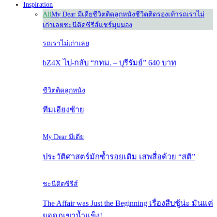
Inspiration
All
My Dear มีเดีย
ชีวิตติดลูกหนัง
ชีวิตติดรองเท้า
รถเราไม่
เก่าเลย
ชะนีติดซีรีส์
แชร์มุมมอง
รถเราไม่เก่าเลย
bZ4X ไป-กลับ “กทม. – บุรีรัมย์” 640 บาท
ชีวิตติดลูกหนัง
ทีมเอียงซ้าย
My Dear มีเดีย
ประวัติศาสตร์มักซ้ำรอยเดิม เสพสื่อด้วย “สติ”
ชะนีติดซีรีส์
The Affair was Just the Beginning เรื่องสืบชู้น่ะ มันแค่
ยอดภูเขาน้ำแข็ง!