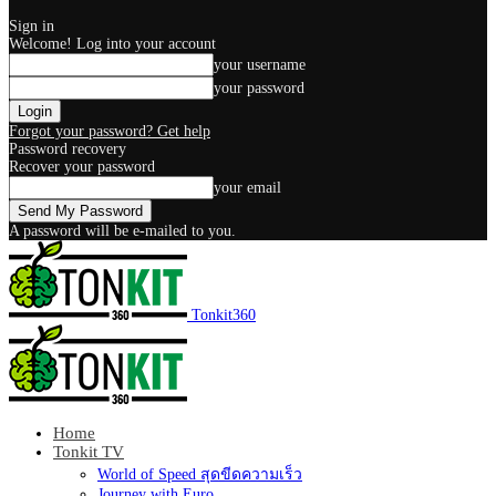
Sign in
Welcome! Log into your account
your username
your password
Forgot your password? Get help
Password recovery
Recover your password
your email
A password will be e-mailed to you.
Tonkit360
Home
Tonkit TV
World of Speed สุดขีดความเร็ว
Journey with Euro