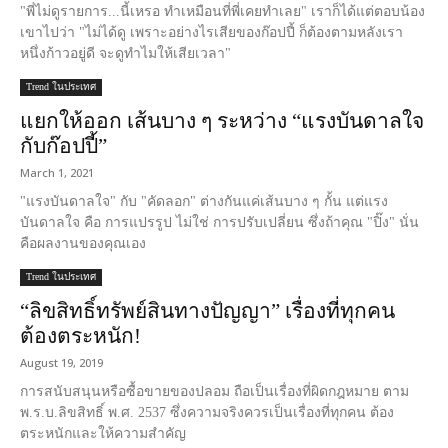
"พี่ไม่ดูรายการ...นี้เหรอ ทำเหมือนที่พี่เคยทำเลย" เราก็ได้แต่ตอบน้อง
เขาไปว่า "ไม่ได้ดู เพราะอย่างไรเสียของก๊อปปี้ ก็ต้องตามหลังเรา
หนึ่งก้าวอยู่ดี จะดูทำไมให้เสียเวลา"
Trend ในประเทศ
แยกให้ออก เส้นบาง ๆ ระหว่าง “แรงบันดาลใจ
กับก๊อปปี้”
March 1, 2021
"แรงบันดาลใจ" กับ "คัดลอก" ต่างกันแค่เส้นบาง ๆ กั้น แต่แรง
บันดาลใจ คือ การแปรรูป ไม่ใช่ การปรับเปลี่ยน ซึ่งถ้าคุณ "ปิ๊ง" นั่น
คือผลงานของคุณเอง
Trend ในประเทศ
“ลิขสิทธิ์ทรัพย์สินทางปัญญา” เรื่องที่ทุกคน
ต้องตระหนัก!
August 19, 2019
การสนับสนุนหรือซื้อขายของปลอม ถือเป็นเรื่องที่ผิดกฎหมาย ตาม
พ.ร.บ.ลิขสิทธิ์ พ.ศ. 2537 ซึ่งความจริงควรเป็นเรื่องที่ทุกคน ต้อง
ตระหนักและให้ความสำคัญ