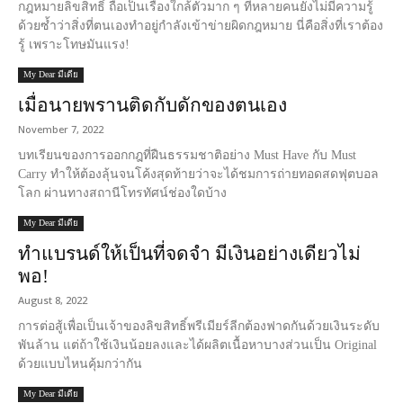
กฎหมายลิขสิทธิ์ ถือเป็นเรื่องใกล้ตัวมาก ๆ ที่หลายคนยังไม่มีความรู้
ด้วยซ้ำว่าสิ่งที่ตนเองทำอยู่กำลังเข้าข่ายผิดกฎหมาย นี่คือสิ่งที่เราต้อง
รู้ เพราะโทษมันแรง!
My Dear มีเดีย
เมื่อนายพรานติดกับดักของตนเอง
November 7, 2022
บทเรียนของการออกกฎที่ฝืนธรรมชาติอย่าง Must Have กับ Must
Carry ทำให้ต้องลุ้นจนโค้งสุดท้ายว่าจะได้ชมการถ่ายทอดสดฟุตบอล
โลก ผ่านทางสถานีโทรทัศน์ช่องใดบ้าง
My Dear มีเดีย
ทำแบรนด์ให้เป็นที่จดจำ มีเงินอย่างเดียวไม่
พอ!
August 8, 2022
การต่อสู้เพื่อเป็นเจ้าของลิขสิทธิ์พรีเมียร์ลีกต้องฟาดกันด้วยเงินระดับ
พันล้าน แต่ถ้าใช้เงินน้อยลงและได้ผลิตเนื้อหาบางส่วนเป็น Original
ด้วยแบบไหนคุ้มกว่ากัน
My Dear มีเดีย