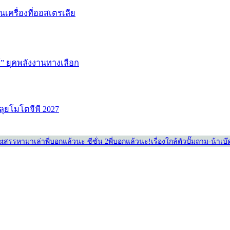
่นเครื่องที่ออสเตรเลีย
ษ์” ยุคพลังงานทางเลือก
ลุยโมโตจีพี 2027
st
สรรหามาเล่า
พี่บอกแล้วนะ ซีซั่น 2
พี่บอกแล้วนะ!
เรื่องใกล้ตัว
ปั๊มถาม-น้าเบ