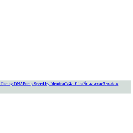
 Racing DNA
Pump Speed by Idemitsu
“เดื่อ-บี” ขยี้บอล
ถามเซียนก่อน