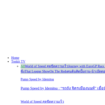
Home
Tonkit TV
All
World of Speed สุดขีดความเร็ว
Journey with Euro
GP Race 
ซิ่ง
Thai League Show
On The Reds
คนต้นคิด
ปั๊มถาม-น้าเบ๊ดต
Pump Speed by Idemitsu
Pump Speed by Idemitsu : “รถถัง จิตรเมืองนนท์” เมื
World of Speed สุดขีดความเร็ว