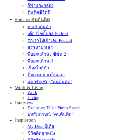
กีฬาแกะกล่อง
ต้นคิดชีวิตดี
Podcast คนต้นคิด
หาเช้ากินค่ำ
เดื่อ-บี ขยี้บอล Podcast
รถเราไม่เก่าเลย Podcast
สรรหามาเล่า
พี่บอกแล้วนะ ซีซั่น 2
พี่บอกแล้วนะ!
เรื่องใกล้ตัว
ปั๊มถาม-น้าเบ๊ดตอบ!
แขกรับเชิญ “คนต้นคิด”
Work & Living
Work
Living
Interview
Exclusive Talk : Pump Speed
บทสัมภาษณ์ “คนต้นคิด”
Inspiration
My Dear มีเดีย
ชีวิตติดลูกหนัง