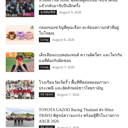
A Bona Fide Killer คุณแม่ผู้ทิ้งปืนมาจับขวดนม
แล้วกลับมาจับปืนอีกครั้ง
August 9, 2026
ชะนีติดซีรีส์
กล่องของขวัญที่คุณเลือก สะท้อนความกลัวที่อยู่
ในใจคุณ
August 8, 2026
Living
เด็กเลียนแบบคอนเทนต์ ความผิดใคร และใครกัน
แน่ที่ต้องรับผิดชอบ
August 7, 2026
Living
โรงเรียนวัดเจ็ดริ้ว พื้นที่ที่หล่อหลอมภาษา
ประเพณี และอัตลักษณ์ชาวไทยรามัญ
August 7, 2026
PR NEWS
TOYOTA GAZOO Racing Thailand ส่ง Hilux
TRAVO พิสูจน์ความแกร่ง พร้อมสู้ศึกในรายการ
AXCR 2026
August 7, 2026
PR NEWS