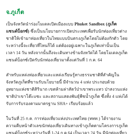
จ.ภูเก็ต
เป็นจังหวัดนำร่องโมเดลเปิดเมืองแบบ
Phuket Sandbox (ภูเก็ต
แซนด์บ็อกซ์)
ซึ่งเป็นนโยบายการเปิดประเทศเพื่อรับนักท่องเที่ยวต่าง
ชาติให้เข้ามาท่องเที่ยวในไทยแบบบินตรงภูเก็ตโดยไม่ต้องกักตัว โดย
ระหว่างนี้จะเที่ยวที่ไหนก็ได้ แต่ต้องอยู่เฉพาะในภูเก็ตเท่านั้นเป็น
เวลา 14 วัน หลังจากนั้นถึงจะเดินทางข้ามจังหวัดได้ โดยโมเดลภูเก็ต
แซนด์บ็อกซ์เปิดรับนักท่องเที่ยวมาตั้งแต่วันที่ 1 ก.ค. 64
สำหรับแหล่งท่องเที่ยวและแหล่งเรียนรู้ทางธรรมชาติที่สำคัญใน
จังหวัดภูเก็ตที่ขานรับนโยบายนี้ มีจำนวน 4 แห่ง ประกอบด้วย
อุทยานแห่งชาติสิรินาถ เขตห้ามล่าสัตว์ป่าเขาพระแทว ป่าสงวนแห่ง
ชาติป่าเขาโต๊ะแซะ และสถานแสดงพันธุ์พืชน้ำภูเก็ต ซึ่งทั้ง 4 แห่งได้
รับการรับรองตามมาตรฐาน SHA+ เรียบร้อยแล้ว
ในวันที่ 25 ก.ค. การท่องเที่ยวแห่งประเทศไทย (ททท.) ได้รายงาน
ความคืบหน้าตัวเลขนักท่องเที่ยวเดินทางเข้าภูเก็ตตามโครงการภูเก็ต
แซนด์บ็อกซ์ระหว่างวันที่ 1-24 ก.ค.64 เป็นเวลา 24 วัน มีนักท่องเที่ยว