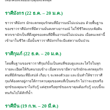
เลือกคนที่เหมือนกับคุณจะดีที่
สุด
ราศีมังกร (22 ธ.ค. – 20 ม.ค.)
ชาวราศีมังกร มักจะตกหลุมรักคนที่มีอารมณ์ไม่แน่นอน ด้วยพื้นฐาน
ของชาวราศีมังกรที่มีความมั่นคงทางอารมณ์ ไม่ใช้ชีวิตแบบเพ้อฝัน
พวกเขามักเป็นที่ดึงดูดของคนที่มีพื้นอารมณ์ไม่แน่นอน เมื่อคนเหล่านี้
เข้ามาในชีวิต เมื่อนั้นชาวราศีมังกรก็จะมีแต่ความปั่นป่วน
ราศีกุมภ์ (22 ธ.ค. – 20 ม.ค.)
โดยพื้นฐานของชาวราศีกุมภ์นั้
นเป็นคนที่ชอบดูแลและใส่ใจในทุก
รายละเอียดให้กั
บคนรอบข้าง เมื่อพวกเขามีความรักมักจะตกหลุ
มรัก
คนที่มีลักษณะที่มีเสน่ห์ เกือบ ๆ จะหลงตัวเอง และนั่นทำให้ชาวราศี
กุมภ์ต้องตกอยู่
ภายใต้การควบคุมของคนที่เป็
นคนรัก ไม่ว่าจะสุขหรือ
ทุกข์ของคุ
ณเขาไม่รับรู้ แต่สุขหรือทุกข์ของเขาคุณต้องรั
บรู้ แบบนี้จะ
ทนกันไปได้สักกี่น้ำ
ราศีมีน (19 ก.พ. – 20 มี.ค.)