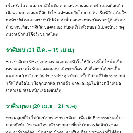
เชื่อหรือไม่ว่าแต่ละราศีนั้นมี
ความอ่อนไหวต่อความรักไม่เหมื
อนกัน
เมื่อพวกเขาเจอคนที่คิดว่าใช่
แต่พอคบกันไปนานวัน เริ่มรู้สึกว่าไม่ใช่
สุดท้ายก็
ต้องแยกย้ายกันไปเจ็บ ดังนั้นก่อนจะคบหาใคร มารู้จักตั
วเอง
ด้วยการเทียบราศีเกิดของตนเอง กับคนที่กำลังคบอยู่ในปัจจุบัน มาดู
กันว่าเข้ากันได้จริ
งขนาดไหน
ราศีเมษ (21 มี.ค. – 19 เม.ย.)
ชาวราศีเมษ ที่ชอบจะหลงรักและมอบหัวใจให้กับคนที่ไม่ใช่นั่นเป็
น
เพราะความใจร้อนของคุณเอง เมื่อชอบใครแล้วก็อยากได้เขาเป็
น
แฟนเลย โดยไม่สนใจว่าระหว่างคุณกั
บเขานั้นมีส่วนที่ไม่สามารถเข้
ากันได้หรือไม่ เมื่อคุณตกหลุมรักแล้ว มั
กจะตะลุยไปข้างหน้าเสมอ
เวลาเจ็บ ก็เจ็บหนักเสมอเช่นกัน
ราศีพฤษภ (20 เม.ย – 21 พ.ค)
ชาวพฤษภก็รีบไม่น้อยไปกว่
าชาวราศีเมษ เพิ่มเติมคือชาวพฤษภนั้น
เวลาตั
ดสินใจจะคบใครแล้ว พวกเขาเชื่อมั่นในการตัดสิ
นใจของ
ตนเองว่าถูกต้อง แม้คนรอบข้างจะส่งเสียงเตื
อนชาวพฤษภก็ไม่คิดจะ