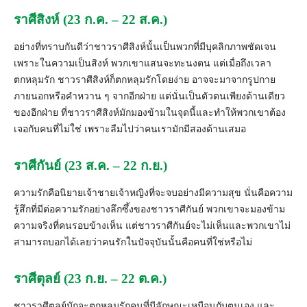
ราศีสิงห์ (23 ก.ค. – 22 ส.ค.)
อย่างที่ทราบกันดีว่าชาวราศีสิ
งห์นั้นเป็นพวกที่มีบุคลิกภาพชั
ดเจน
เพราะในความเป็นสิงห์ พวกเขาแสนจะทะนงตน แต่เมื่อถึงเวลา
ตกหลุมรัก ชาวราศีสิงห์ก็ตกหลุมรักโดยง่าย อาจจะมาจากรูปกาย
ภายนอกหรือคำหวาน ๆ จากอีกฝ่าย แต่นั่นเป็นตัวตนเพียงด้านเดี
ยว
ของอีกฝ่าย ที่ชาวราศีสิงห์มักมองข้ามในจุดนี้และทำให้
พวกเขาต้อง
เจอกับคนที่ไม่ใช่ เพราะลืมไปว่าคนเรามักมีสองด้
านเสมอ
ราศีกันย์ (23 ส.ค. – 22 ก.ย.)
ความรักคือนิยายเจ้าชายเจ้าหญิ
งที่จะจบอย่างมีความสุข นั่นคือความ
รู้สึกที่มีต่
อความรักอย่างลึกซึ้งของชาวราศี
กันย์ พวกเขาจะมองข้าม
ความจริงที่
คนรอบข้างเห็น แต่ชาวราศีกันย์
จะไม่เห็นและพวกเขาไม่
สามารถบอกได้เลยว่
าคนรักในปัจจุบันนั้นคือคนที่
ใช่หรือไม่
ราศีตุลย์ (23 ก.ย. – 22 ต.ค.)
ชาวราศีตุลย์มักจะตกหลุมรักคนที่มีลักษณะเหมือนกับตนเอง และ