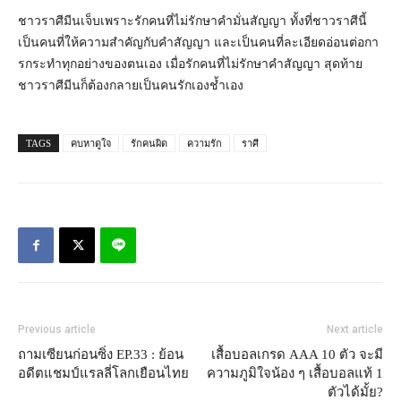
ชาวราศีมีนเจ็บเพราะรักคนที่ไม่
รักษาคำมั่นสัญญา ทั้งที่ชาวราศีนี้
เป็นคนที่ให้
ความสำคัญกับคำสัญญา และเป็นคนที่ละเอียดอ่อนต่
อกา
รกระทำทุกอย่างของตนเอง เมื่อรักคนที่ไม่รักษาคำสัญญา สุดท้าย
ชาวราศีมีนก็ต้องกลายเป็
นคนรักเองช้ำเอง
TAGS
คบหาดูใจ
รักคนผิด
ความรัก
ราศี
Previous article
Next article
ถามเซียนก่อนซิ่ง EP.33 : ย้อน
เสื้อบอลเกรด AAA 10 ตัว จะมี
อดีตแชมป์แรลลี่โลกเยือนไทย
ความภูมิใจน้อง ๆ เสื้อบอลแท้ 1
ตัวได้มั้ย?