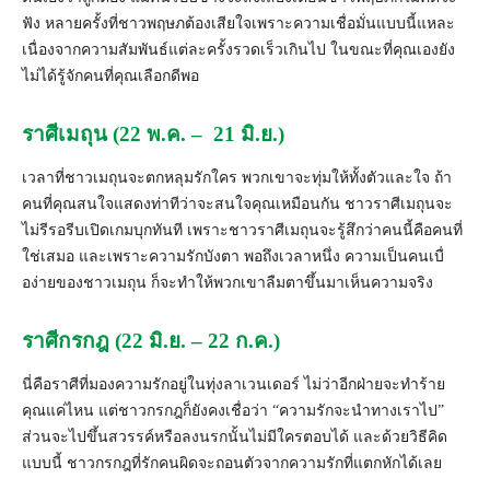
ฟัง หลายครั้งที่ชาวพฤษภต้องเสี
ยใจเพราะความเชื่อมั่นแบบนี้
แหละ
เนื่องจากความสัมพันธ์แต่ละครั้
งรวดเร็วเกินไป ในขณะที่คุณเองยัง
ไม่ได้รู้จั
กคนที่คุณเลือกดีพอ
ราศีเมถุน (22 พ.ค. – 21 มิ.ย.)
เวลาที่ชาวเมถุนจะตกหลุมรั
กใคร พวกเขาจะทุ่มให้ทั้งตัวและใจ ถ้า
คนที่คุณสนใจแสดงท่าทีว่
าจะสนใจคุณเหมือนกัน ชาวราศีเมถุนจะ
ไม่รีรอรีบเปิ
ดเกมบุกทันที เพราะชาวราศีเมถุนจะรู้สึกว่
าคนนี้คือคนที่
ใช่
เสมอ และเพราะความรักบังตา พอถึงเวลาหนึ่ง ความเป็นคนเบื่
อง่ายของชาวเมถุน ก็จะทำให้พวกเขาลืมตาขึ้นมาเห็
นความจริง
ราศีกรกฎ (22 มิ.ย. – 22 ก.ค.)
นี่คือราศีที่มองความรักอยู่
ในทุ่งลาเวนเดอร์ ไม่ว่าอีกฝ่ายจะทำร้าย
คุณแค่ไหน แต่ชาวกรกฎก็ยังคงเชื่อว่า “ความรักจะนำทางเราไป”
ส่วนจะไปขึ้นสวรรค์หรือลงนรกนั้นไม่มีใครตอบได้ และด้วยวิธีคิด
แบบนี้ ชาวกรกฎที่
รักคนผิดจะถอนตัวจากความรักที่แตกหักได้
เลย