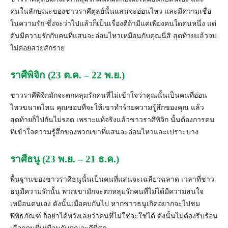
คนในลักษณะของชาวราศีตุลย์นั้นแสนจะอ่อนไหว และมีความเชื่อ
ในความรัก ซึ่งจะว่าไปแล้วก็เป็นเรื่องดีถ้ามีแค่เพียงคนใดคนหนึ่ง แต่
ดันมีความรักกับคนที่แสนจะอ่อนไหวเหมือนกับคุณนี่สิ สุดท้ายแล้วจบ
ไม่ค่อยสวยสักราย
ราศีพิจิก (23 ต.ค. – 22 พ.ย.)
ชาวราศีพิจิกมักจะตกหลุมรักคนที่
ไม่เข้าใจว่าคุณนั้นเป็นคนที่อ่
อน
ไหวขนาดไหน คุณชอบที่จะให้เขาทำร้ายความรู้
สึกของคุณ แล้ว
สุดท้ายก็ไปกันไม่รอด เพราะแท้จริงแล้วชาวราศีพิจิก นั้นต้องการคน
ที่เข้าใจความรู้
สึกของพวกเขาที่แสนจะอ่อนไหวและเปราะบาง
ราศีธนู (23 พ.ย. – 21 ธ.ค.)
พื้นฐานของชาวราศีธนูนั้นเป็
นคนที่แสนจะเฉลียวฉลาด เวลาที่ชาว
ธนูมีความรักนั้น พวกเขามักจะตกหลุมรักคนที่ไม่
ได้มีความสนใจ
เหมือนตนเอง ดังนั้นเมื่อคบกันไป หากชาวธนูเกิดอยากจะไปชม
พิพิธภัณฑ์ ก็อย่าได้หวังเลยว่าคนที่ไม่ใช่
จะใช่ได้ ดังนั้นไม่ต้องรีบร้อน