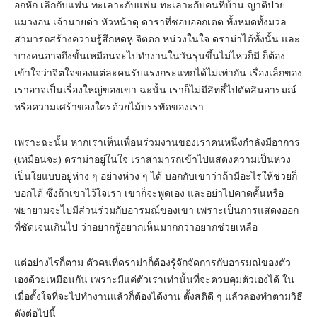
อกหัก เลิกกับแฟน ทะเลาะกับแฟน ทะเลาะกับคนที่บ้าน ญาติป่วย
แมวงอน เจ้านายด่า หัวหน้าดุ ดาราที่ชอบออกเดต ทั้งหมดทั้งมวล
สามารถสร้างความรู้สึกหดหู่ จิตตก หน่วงในใจ ดราม่าได้ทั้งนั้น และ
บางคนอาจถึงขั้นเหมือนจะไปทำงานในวันรุ่นขึ้นไม่ไหวก็มี ก็ต้อง
เข้าใจว่าจิตใจของแต่ละคนรับแรงกระแทกได้ไม่เท่ากัน เรื่องเล็กของ
เราอาจเป็นเรื่องใหญ่ของเขา ฉะนั้น เราก็ไม่มีสิทธิ์ไปตัดสินอารมณ์
หรือความเศร้าของใครด้วยไม้บรรทัดของเรา
เพราะฉะนั้น หากเราเห็นเพื่อนร่วมงานของเราคนหนึ่งกำลังมีอาการ
(เหมือนจะ) ดราม่าอยู่ในใจ เราสามารถเข้าไปแสดงความเป็นห่วง
เป็นใยแบบอยู่ห่าง ๆ อย่างห่วง ๆ ได้ บอกกับเขาว่าถ้ามีอะไรให้ช่วยก็
บอกได้ ซึ่งถ้าเขาไว้ใจเรา เขาก็จะพูดเอง และอย่าไปคาดคั้นหรือ
พยายามจะไปมีส่วนร่วมกับอารมณ์ของเขา เพราะเป็นการแสดงออก
ที่ชัดเจนเกินไป ว่าอยากรู้อยากเห็นมากกว่าอยากช่วยเหลือ
แต่อย่างไรก็ตาม ตัวคนที่ดราม่าก็ต้องรู้จักจัดการกับอารมณ์ของตัว
เองด้วยเหมือนกัน เพราะมีแค่ตัวเราเท่านั้นที่จะควบคุมตัวเองได้ ใน
เมื่อตั้งใจที่จะไปทำงานแล้วก็ต้องได้งาน ตั้งสติดี ๆ แล้วลองทำตามวิธี
ดังต่อไปนี้