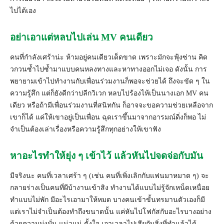
ไปได้เอง
อย่าเอาแต่หลบไปเล่น MV คนเดียว
คนที่กำลังเศร้าน่ะ ห้ามอยู่คนเดียวเด็ดขาด เพราะมักจะฟุ้งซ่าน คิด
วกวนซ้ำไปซ้ำมาแบบคนหลงทางและหาทางออกไม่เจอ ดังนั้น การ
พยายามเข้าไปทำงานกับเพื่อนร่วมงานก็พอจะช่วยได้ ถึงจะขัด ๆ ใน
ความรู้สึก แต่ก็ยังดีกว่าปลีกวิเวก หลบไปร้องไห้เป็นนางเอก MV คน
เดียว หรือถ้ามีเพื่อนร่วมงานที่สนิทกัน ก็อาจจะขอความช่วยเหลือจาก
เขาก็ได้ แค่ให้เขาอยู่เป็นเพื่อน ฉุดเราขึ้นมาจากอารมณ์ดิ่งก็พอ ไม่
จำเป็นต้องเล่าเรื่องหรือความรู้สึกทุกอย่างให้เขาฟัง
หาอะไรทำให้ยุ่ง ๆ เข้าไว้ แล้วหันไปจดจ่อกับมัน
มีจริงนะ คนที่เวลาเศร้า ๆ (เช่น คนที่เพิ่งเลิกกับแฟนมาหมาด ๆ) จะ
กลายร่างเป็นคนที่ผีบ้างานเข้าสิง ทำงานได้แบบไม่รู้จักเหน็ดเหนื่อย
ทำแบบไม่พัก มีอะไรเอามาให้หมด บางคนเข้าขั้นทรมานตัวเองก็มี
แต่เราไม่จำเป็นต้องทำถึงขนาดนั้น แค่หันไปโฟกัสกับอะไรบางอย่าง
ด้วยความมุ่งมั่น แน่วแน่ ตั้งใจ เอาเวลาไปเสียกับสิ่งที่ทำแล้วได้