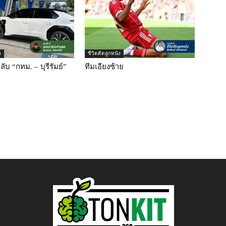
ย
ชีวิตติดลูกหนัง
ับ “กทม. – บุรีรัมย์”
ทีมเอียงซ้าย