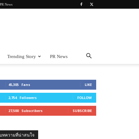
PR News
Trending Story
PR News
45,305
Fans
LIKE
2,754
Followers
FOLLOW
27,500
Subscribers
SUBSCRIBE
บทความที่น่าสนใจ