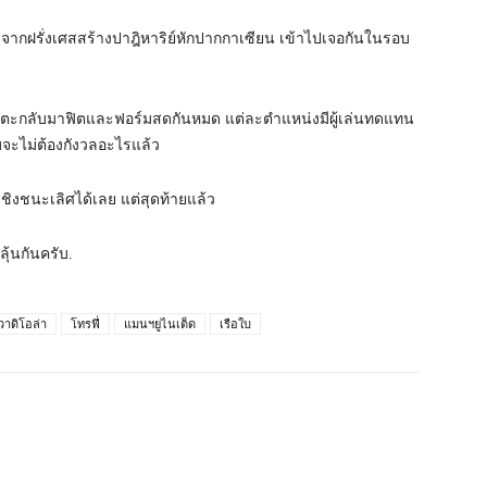
มจากฝรั่งเศสสร้างปาฎิหาริย์หักปากกาเซียน เข้าไปเจอกันในรอบ
ิน นักเตะกลับมาฟิตและฟอร์มสดกันหมด แต่ละตำแหน่งมีผู้เล่นทดแทน
บจะไม่ต้องกังวลอะไรแล้ว
ดชิงชนะเลิศได้เลย แต่สุดท้ายแล้ว
ลุ้นกันครับ.
วาดิโอล่า
โทรฟี่
แมนฯยูไนเต็ด
เรือใบ