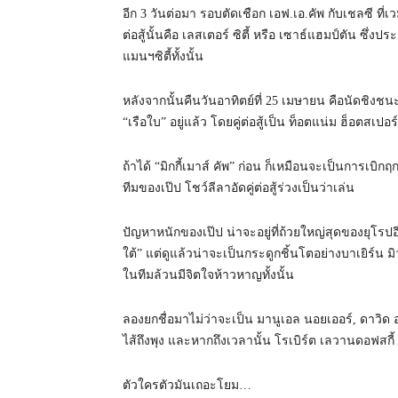
อีก 3 วันต่อมา รอบตัดเชือก เอฟ.เอ.คัพ กับเชลซี ที่เว
ต่อสู้นั้นคือ เลสเตอร์ ซิตี้ หรือ เซาธ์แฮมป์ตัน ซึ
แมนฯซิตี้ทั้งนั้น
หลังจากนั้นคืนวันอาทิตย์ที่ 25 เมษายน คือนัดชิงชน
“เรือใบ” อยู่แล้ว โดยคู่ต่อสู้เป็น ท็อตแน่ม ฮ็อตสเปอร
ถ้าได้ “มิกกี้เมาส์ คัพ” ก่อน ก็เหมือนจะเป็นการเบิก
ทีมของเป๊ป โชว์ลีลาอัดคู่ต่อสู้ร่วงเป็นว่าเล่น
ปัญหาหนักของเป๊ป น่าจะอยู่ที่ถ้วยใหญ่สุดของยุโรป
ใต้” แต่ดูแล้วน่าจะเป็นกระดูกชิ้นโตอย่างบาเยิร์น ม
ในทีมล้วนมีจิตใจห้าวหาญทั้งนั้น
ลองยกชื่อมาไม่ว่าจะเป็น มานูเอล นอยเออร์, ดาวิด อลา
ไส้ถึงพุง และหากถึงเวลานั้น โรเบิร์ต เลวานดอฟสกี
ตัวใครตัวมันเถอะโยม…