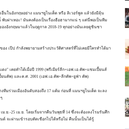
อื่นในอังกฤษอย่าง แมนฯยูไนเต็ด หรือ ลิเวอร์พูล แล้วยังมีลุ้น
 พับผ่าเหอะ! มันคงต้องเป็นเรื่องฮือฮามากแน่ ๆ แต่นี่พอเป็นทีม
ของอังกฤษมาแล้วในฤดูกาล 2018-19 ทุกอย่างมันเลยดูชินชา
มของ เป๊ป กำลังพยายามสร้างประวัติศาสตร์ที่ไม่เคยมีใครทำได้มา
!
แดง” เคยทำได้เมื่อปี 1999 (พรีเมียร์ลีก+เอฟ.เอ.คัพ+แชมเปี้ยนส์
ปี้ยนคัพ) และค.ศ. 2001 (เอฟ.เอ.คัพ+ลีกคัพ+ยูฟ่า คัพ)
างทีมร่วมเมืองอันดับสองถึง 17 แต้ม ก่อนที่ แมนฯยูไนเต็ด จะลง
 ๆ
 เม.ย.-25 เม.ย. โดยเริ่มจากคืนวันพุธที่ 14 ซึ่งจะต้องลงโรมรันศึก
นด์ จะผ่านเข้ารอบตัดเชือกไปได้หรือไม่ คืนนั้นเป็นได้รู้