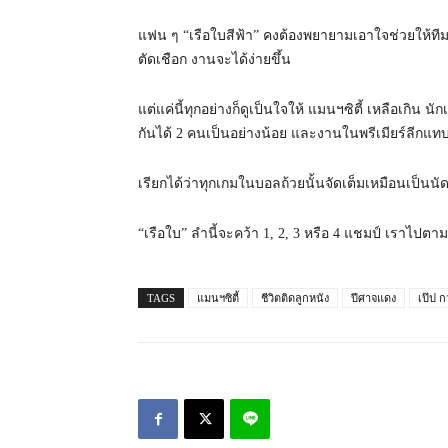
แฟน ๆ “เรือใบสีฟ้า” คงต้องพยายามเอาใจช่วยให้ที
ตัดเชือก งานจะได้ง่ายขึ้น
แต่แค่นี้ทุกอย่างก็ดูเป็นใจให้ แมนฯซิตี้ เหลือเก
กันได้ 2 คนเป็นอย่างน้อย และงานในพรีเมียร์ลีกแท
เรียกได้ว่าทุกเกมในบอลถ้วยนั้นจัดเต็มเหมือนเป็นนั
“เรือใบ” ลำนี้จะคว้า 1, 2, 3 หรือ 4 แชมป์ เราไปตาม
TAGS
แมนฯซิตี้
ชีวิตติดลูกหนัง
ปีศาจแดง
เป๊ป ก