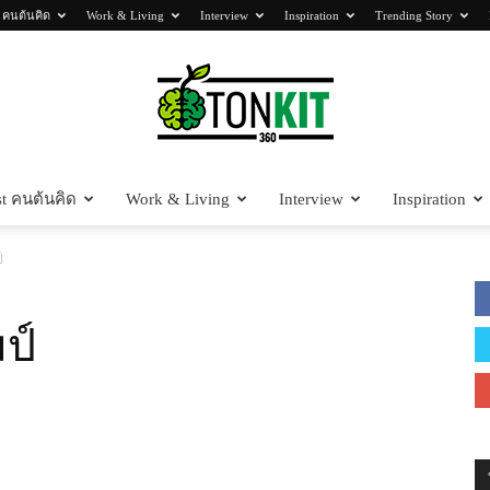
 คนต้นคิด
Work & Living
Interview
Inspiration
Trending Story
t คนต้นคิด
Work & Living
Interview
Inspiration
Tonkit360
์
ป์