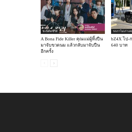
ชะนีติดซีรีส์
รถเราไม่เก่าเล
A Bona Fide Killer คุณแม่ผู้ทิ้งปืน
bZ4X ไป-กล
มาจับขวดนม แล้วกลับมาจับปืน
640 บาท
อีกครั้ง