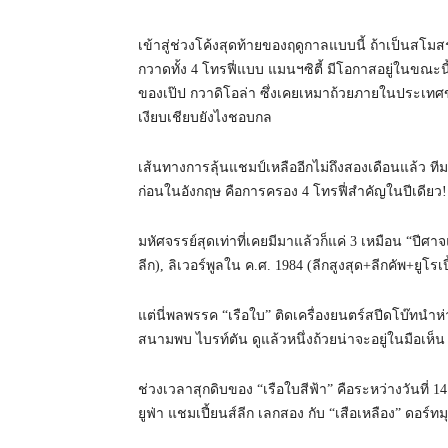
เข้าสู่ช่วงโค้งสุดท้ายของฤดูกาลแบบนี้ ถ้าเป็นสโมสร
กวาดทั้ง 4 โทรฟี่แบบ แมนฯซิตี้ มีโอกาสอยู่ในขณะนี้
ของเป๊ป กวาดิโอล่า ซึ่งเคยเหมาถ้วยภายในประเทศ
เงียบเชียบยังไงชอบกล
เส้นทางการลุ้นแชมป์เหลืออีกไม่ถึงสองเดือนแล้ว ที
ก่อนในอังกฤษ คือการครอง 4 โทรฟี่สำคัญในปีเดียว
มหัศจรรย์สุดเท่าที่เคยมีมาแล้วก็แค่ 3 เหมือน “ปีศาจ
ลีก), ลิเวอร์พูลใน ค.ศ. 1984 (ลีกสูงสุด+ลีกคัพ+ยูโรเ
แต่นี่พลพรรค “เรือใบ” ติดเครื่องยนตร์สปีดโบ๊ทนำห่
สนามพบ ไบรท์ตัน ดูแล้วหนึ่งถ้วยน่าจะอยู่ในมือเห็น
ช่วงเวลาสุกดิบของ “เรือใบสีฟ้า” คือระหว่างวันที่ 14
ยูฟ่า แชมเปี้ยนส์ลีก เลกสอง กับ “เสือเหลือง” ดอร์ทมุ