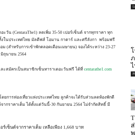
L
ัน (CentaraThe1) ลดเพิ่ม 35-50 เปอร์เซ็นต์ จากทุกราคา ทุก
้งในประเทศไทย มัลดีฟส์ โอมาน กาตาร์ และศรีลังกา พร้อมฟรี
ปิดเทอม (สำหรับการเข้าพักตลอดเดือนเมษายน) จองได้ระหว่าง 23-27
โ
 มิถุนายน 2564
ภ
ไ
ละสมัครเป็นสมาชิกเซ็นทาราเดอะวันฟรี ได้ที่
centarathe1.com
P
ม โดยการท่องเที่ยวแห่งประเทศไทย ลูกค้าจะได้รับส่วนลดห้องพักดี
ากราคาเต็ม ได้ตั้งแต่วันนี้-30 กันยายน 2564 ไม่จำกัดสิทธิ์ มี
T
ส
อร์เซ็นต์จากราคาเต็ม เหลือเพียง 1,668 บาท
พ