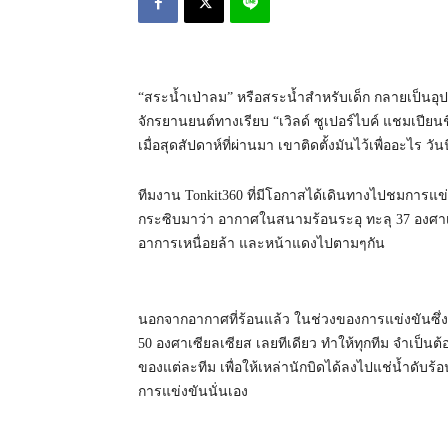
“สระน้ำเป่าลม” หรือสระน้ำสำหรับเด็ก กลายเป็นอุปกร
จักรยานยนต์ทางเรียบ “เวิลด์ ซูเปอร์ไบค์ แชมเปียนชิ
เมื่อสุดสัปดาห์ที่ผ่านมา เขาติดตั้งมันไว้เพื่ออะไร ว
ทีมงาน Tonkit360 ที่มีโอกาสได้เดินทางไปชมการแข่งขั
กระซิบมาว่า อากาศในสนามร้อนระอุ ทะลุ 37 องศาเซ
อาการเหนื่อยล้า และหน้าแดงไปตามๆกัน
นอกจากอากาศที่ร้อนแล้ว ในช่วงของการแข่งขันซึ่งเ
50 องศาเซียลเซียส เลยทีเดียว ทำให้ทุกทีม จำเป็นต้
ของแต่ละทีม เพื่อให้เหล่านักบิดได้ลงไปแช่น้ำดับ
การแข่งขันนั่นเอง