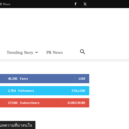
R News
Trending Story
PR News
45,305
Fans
LIKE
2,754
Followers
FOLLOW
27,500
Subscribers
SUBSCRIBE
บทความที่น่าสนใจ