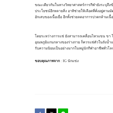
ขณะเดียวกันในทางวิทยาศาสตร์การกีฬายังระบุถึงข
ประโยชน์อีกหลายสิ่ง อาทิช่วยให้เลือดที่คั่งอยู่ตา
อักเสบของเนื้อเยื่อ อีกทั้งช่วยลดอาการปวดกล้ามเน
โดยระหว่างการแช่ ยังสามารถเคลื่อนไหวแขน ขา ไปด
อุณหภูมิแกนกลางของร่างกาย ก็ควรแช่ตัวในถังน้ำแข็ง
รับความนิยมเป็นอย่างมากในหมู่นักกีฬาอาชีพทั่วโลก
ขอบคุณภาพจาก
: IG นักแข่ง