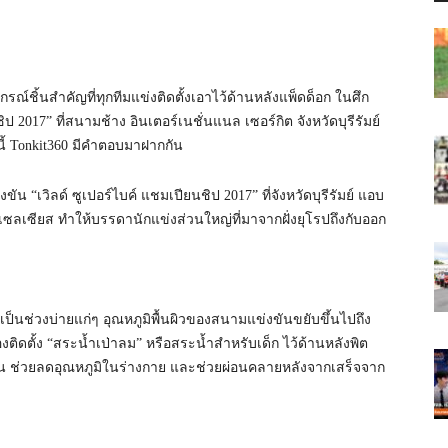
ณ์ชิ้นสำคัญที่ทุกทีมแข่งติดตั้งเอาไว้ด้านหลังแพ็ดด็อก ในศึก
ป 2017” ที่สนามช้าง อินเตอร์เนชั่นแนล เซอร์กิต จังหวัดบุรีรัมย์
ันนี้ Tonkit360 มีคำตอบมาฝากกัน
น “เวิลด์ ซูเปอร์ไบค์ แชมเปียนชิป 2017” ที่จังหวัดบุรีรัมย์ แอบ
ลเซียส ทำให้บรรดานักแข่งส่วนใหญ่ที่มาจากฝั่งยุโรปถึงกับออก
ป็นช่วงบ่ายแก่ๆ อุณหภูมิพื้นผิวของสนามแข่งขันขยับขึ้นไปถึง
องติดตั้ง “สระน้ำเป่าลม” หรือสระน้ำสำหรับเด็ก ไว้ด้านหลังพิต
ร้อน ช่วยลดอุณหภูมิในร่างกาย และช่วยผ่อนคลายหลังจากเสร็จจาก