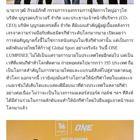
นายวรวุฒิ ภิรมย์ภักดี กรรมการรองกรรมการผู้จัดการใหญ่อาวุโส
บริษัท บุญรอดบริวเวอรี่ จำกัด และประธานเจ้าหน้าที่บริหาร (CO-
CEO) บริษัท บุญรอดเทรดดิ้ง จำกัด คีย์แมนสำคัญผู้อยู่เบื้องหลังการ
เจรจาความร่วมมือกับพันธมิตรกีฬาระดับโลกมากมาย เปิดเผยว่า
การต่อสัญญาครั้งนี้ไม่ใช่การสนับสนุนในเชิงกีฬาเท่านั้น แต่เป็นการ
ผลักดันมวยไทยให้ก้าวสู่ Global Sport อย่างจริงจัง วันนี้ ONE
LUMPINEE ไม่ได้เป็นแค่รายการมวยในประเทศไทยอีกต่อไป แต่เป็น
เวทีที่แฟนกีฬาทั่วโลกติดตาม ถ่ายทอดสดไปมากกว่า 195 ประเทศ ถือ
เป็นโอกาสสำคัญในการพามวยไทยและแบรนด์สิงห์ไปสู่สายตาคนดู
ทั่วโลก นอกจากนี้ เรายังมุ่งมั่นสร้างโอกาสให้นักกีฬาไทยในแต่ละเจ
เนอเรชันได้เติบโตและแสดงฝีมือบนเวทีต่างประเทศในหลายกีฬา
อย่างต่อเนื่อง ไม่ว่าจะเป็นในวงการมอเตอร์สปอร์ต กอล์ฟ ฯลฯ ที่สิงห์
ได้มีส่วนร่วมในการผลักดันจนทำให้นักกีฬาไทยไปยืนอยู่แถวหน้าของ
โลกมาแล้ว