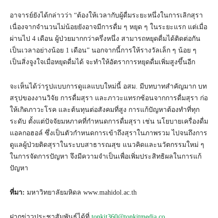
อาจารย์ยังได้กล่าวว่า “ต้องให้เวลากับผู้ดื่มระยะหนึ่งในการเลิกสุรา
เนื่องจากจำนวนไม่น้อยยังอาจมีการดื่ม ๆ หยุด ๆ ในระยะแรก แต่เมื่อ
ผ่านไป 4 เดือน ผู้ป่วยมากกว่าครึ่งหนึ่ง สามารถหยุดดื่มได้ติดต่อกัน
เป็นเวลาอย่างน้อย 1 เดือน” นอกจากนี้การให้รางวัลเล็ก ๆ น้อย ๆ
เป็นสิ่งจูงใจเมื่อหยุดดื่มได้ จะทำให้อัตราการหยุดดื่มเพิ่มสูงขึ้นอีก
จะเห็นได้ว่ารูปแบบการดูแลแบบใหม่นี้ อสม. มีบทบาทสำคัญมาก บท
สรุปของงานวิจัย การดื่มสุรา และภาวะแทรกซ้อนจากการดื่มสุรา ก่อ
ให้เกิดภาวะโรค และต้นทุนต่อสังคมที่สูง การแก้ปัญหาต้องทำที่ทุก
ระดับ ตั้งแต่ปัจจัยมหภาคที่กำหนดการดื่มสุรา เช่น นโยบายเครื่องดื่ม
แอลกอฮอล์ ซึ่งเป็นตัวกำหนดการเข้าถึงสุราในภาพรวม ไปจนถึงการ
ดูแลผู้ป่วยติดสุราในระบบสาธารณสุข แนวคิดและนวัตกรรมใหม่ ๆ
ในการจัดการปัญหา จึงมีความจำเป็นเพื่อเพิ่มประสิทธิผลในการแก้
ปัญหา
ที่มา:
มหาวิทยาลัยมหิดล www.mahidol.ac.th
ฝากข่าวประชาสัมพันธ์ได้ที่
tonkit360@tonkitmedia.co