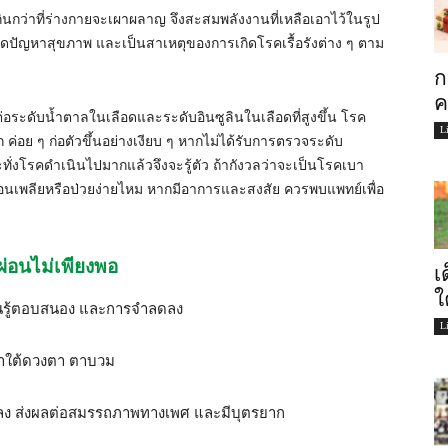
นกว่าที่ร่างกายจะเผาผลาญ จึงสะสมพลังงานที่เหลือเอาไว้ในรูป
กิดปัญหาสุขภาพ และเป็นสาเหตุของการเกิดโรคเรื้อรังต่าง ๆ ตาม
ก
ค
่อระดับน้ำตาลในเลือดและระดับอินซูลินในเลือดที่สูงขึ้น โรค
L
ค่อย ๆ ก่อตัวขึ้นอย่างเงียบ ๆ หากไม่ได้รับการตรวจระดับ
ั่งโรคดำเนินไปมากแล้วจึงจะรู้ตัว ถ้ากังวลว่าจะเป็นโรคเบา
อนเพลียหรือป่วยง่ายไหม หากมีอาการและสงสัย ควรพบแพทย์เพื่อ
่อนไม่เพียงพอ
เ
ใ
ียนรู้ตอบสนอง และการจำลดลง
L
้ำใต้ดวงตา ตาบวม
ง ส่งผลต่อสมรรถภาพทางเพศ และมีบุตรยาก