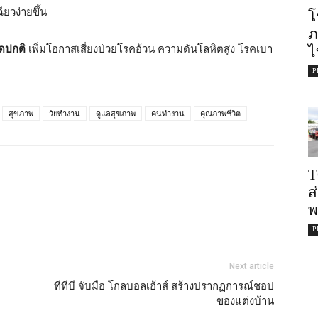
ยวง่ายขึ้น
โ
ภ
ิดปกติ
เพิ่มโอกาสเสี่ยงป่วยโรคอ้วน ความดันโลหิตสูง โรคเบา
ไ
P
สุขภาพ
วัยทำงาน
ดูแลสุขภาพ
คนทำงาน
คุณภาพชีวิต
T
ส
พ
P
Next article
ทีทีบี จับมือ โกลบอลเฮ้าส์ สร้างปรากฏการณ์ชอป
ของแต่งบ้าน