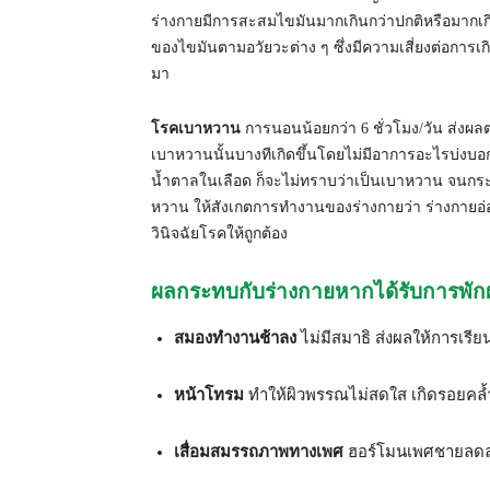
ร่างกายมีการสะสมไขมันมากเกินกว่าปกติหรือมากเกิ
ของไขมันตามอวัยวะต่าง ๆ ซึ่งมีความเสี่ยงต่อการเ
มา
โรคเบาหวาน
การนอนน้อยกว่า 6 ชั่วโมง/วัน ส่งผลต
เบาหวานนั้นบางทีเกิดขึ้นโดยไม่มีอาการอะไรบ่งบอก 
น้ำตาลในเลือด ก็จะไม่ทราบว่าเป็นเบาหวาน จนกระท
หวาน ให้สังเกตการทำงานของร่างกายว่า ร่างกายอ่
วินิจฉัยโรคให้ถูกต้อง
ผลกระทบกับร่างกายหากได้รับการพักผ
สมองทำงานช้าลง
ไม่มีสมาธิ ส่งผลให้การเร
หน้าโทรม
ทำให้ผิวพรรณไม่สดใส เกิดรอยคล
เสื่อมสมรรถภาพทางเพศ
ฮอร์โมนเพศชายลดล