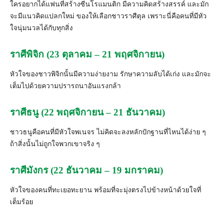
ใครอยากได้แฟนที่สร้างซี
นโรแมนติก มีความคิดสร้างสรรค์ และมัก
จะมีแนวคิดแปลกใหม่ ของให้เลื
อกชาวราศีตุล เพราะนี่คือคนที่มีหัว
ใจนุ่
มนวลได้กับทุกสิ่ง
ราศีพิจิก (23 ตุลาคม – 21 พฤศจิกายน)
หัวใจของชาวพิจิกนั้นมีความง่ายงาม รักษาความลับได้เก่ง และมักจะ
เต็มไปด้วยความปรารถนาอั
นแรงกล้า
ราศีธนู (22 พฤศจิกายน – 21 ธันวาคม)
ชาวธนูคือคนที่มีหัวใจพเนจร ไม่คิดจะลงหลักปักฐานที่ไหนได้
ง่าย ๆ
ถ้าสิ่งนั้นไม่ถูกใจพวกเขาจริ
ง ๆ
ราศีมังกร (22 ธันวาคม – 19 มกราคม)
หัวใจของคนที่ทะเยอทะยาน พร้อมที่จะมุ่งตรงไปข้างหน้าด้วยใจที่
เต็มร้อย