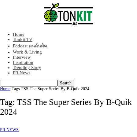
Home
Tonkit360
Tonkit TV
Podcast คนต้นคิด
Work & Living
Interview
Inspiration
Trending Story
PR News
Home
Tags
TSS The Super Series By B-Quik 2024
Tag: TSS The Super Series By B-Quik
2024
PR NEWS