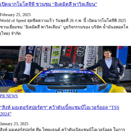
เปิดฉากโมโตจีพี ชวนชม “อิเดมิตสึ พาวิลเลียน”
February 25, 2025
World of Speed สุดขีดความเร็ว วันพุธที่ 26 ก.พ. นี้ เปิดฉากโมโตจีพี 2025
ชวนเยี่ยมชม "อิเดมิตสึ พาวิลเลียน" บูธกิจกรรมของ บริษัท น้ำมันอพอลโล
(ไทย) จำกัด
PR NEWS
“สิงห์ มอเตอร์สปอร์ตฯ” คว้าดับเบิ้ลแชมป์โอเวอร์ออล “TSS
2024”
January 23, 2025
สิงห์ มอเตอร์สปอร์ต ทีม ไทยแลนด์ คว้าดับเบิลแชมป์โอเวอร์ออล ในการ