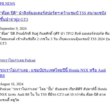
PR NEWS
“ต๊อด ปิติ” นำสิงห์มอเตอร์สปอร์ตฯ คว้าแชมป์ TSS สนามเซปัง
ขึ้นนำจ่าฝูง GT3
September 9, 2024
"ต๊อด" ปิติ ภิรมย์ภักดี จับคู่ กันตศักดิ์ กุศิริ นำ TP12 สิงห์ มอเตอร์สปอร์ต ทีม
ไทยแลนด์ เข้าเส้นชัยถึง 2 เรซใน 3 วัน เก็บคะแนนลุ้นแชมป์ TSS 2024 รุ่น
GT3
รถเราไม่เก่าเลย Podcast
รถเราไม่เก่าเลย : แชมป์ประเทศไทยปีนี้ Honda NSX หรือ Audi
R8
August 16, 2024
Podcast "รถเราไม่เก่าเลย" โดย "ปั๊ม" ธันยเดช เกียรติศิริ สัปดาห์นี้ Honda
NSX ปะทะ Audi R8 ใน ใน TSS ที่มีรถ GT3 แค่ 10 กว่าคัน ต๊อด-ปิติ ดวล
แซนดี้ สตูวิค