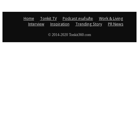
Home
Tonkit TV
Podcast คนต้นคิด
Work & Living
Interview
Inspiration
Trending Story
PR News
© 2014-2020 Tonkit360.com