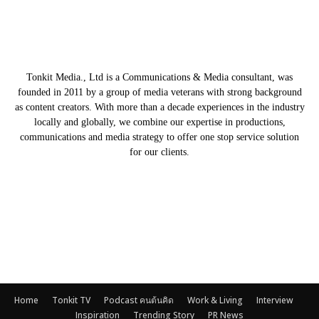
Tonkit Media., Ltd is a Communications & Media consultant, was
founded in 2011 by a group of media veterans with strong background
as content creators. With more than a decade experiences in the industry
locally and globally, we combine our expertise in productions,
communications and media strategy to offer one stop service solution
for our clients.
Our Partners
Home
Tonkit TV
Podcast คนต้นคิด
Work & Living
Interview
Inspiration
Trending Story
PR News