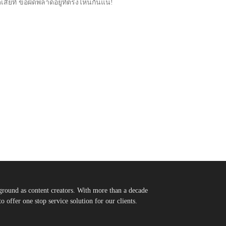
้เสียที ข้อผิดพลาดอยู่ที่ตรงไหนกันแน่!
round as content creators. With more than a decade
 offer one stop service solution for our clients.