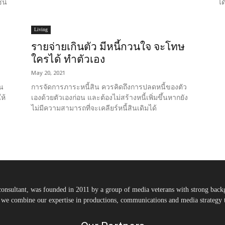
ชน์
ได
Living
รายจ่ายเกินตัว มีหนี้กวนใจ จะโทษ
ใครได้ ทำตัวเอง
May 20, 2021
ใน
การจัดการภาระหนี้สิน ควรคิดถึงการปลดหนี้ของตัว
ห้
เองด้วยตัวเองก่อน และต้องไม่สร้างหนี้เพิ่มขึ้นหากยัง
ไม่มีความสามารถที่จะเคลียร์หนี้สินเดิมได้
nsultant, was founded in 2011 by a group of media veterans with strong backg
, we combine our expertise in productions, communications and media strategy to