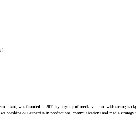
ยร์
nsultant, was founded in 2011 by a group of media veterans with strong backg
, we combine our expertise in productions, communications and media strategy to
Our Partners