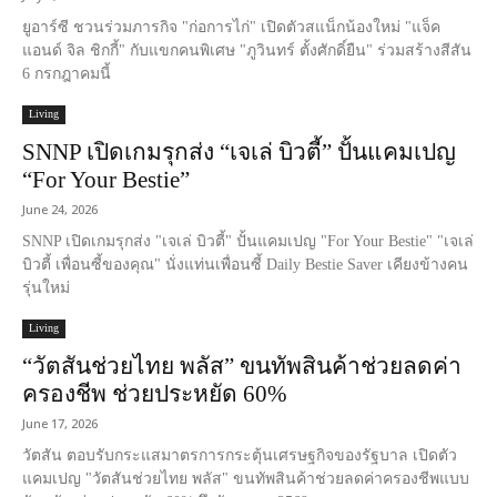
ยูอาร์ซี ชวนร่วมภารกิจ "ก่อการไก่" เปิดตัวสแน็กน้องใหม่ "แจ็ค
แอนด์ จิล ชิกกี้" กับแขกคนพิเศษ "ภูวินทร์ ตั้งศักดิ์ยืน" ร่วมสร้างสีสัน
6 กรกฎาคมนี้
Living
SNNP เปิดเกมรุกส่ง “เจเล่ บิวตี้” ปั้นแคมเปญ
“For Your Bestie”
June 24, 2026
SNNP เปิดเกมรุกส่ง "เจเล่ บิวตี้" ปั้นแคมเปญ "For Your Bestie" "เจเล่
บิวตี้ เพื่อนซี้ของคุณ" นั่งแท่นเพื่อนซี้ Daily Bestie Saver เคียงข้างคน
รุ่นใหม่
Living
“วัตสันช่วยไทย พลัส” ขนทัพสินค้าช่วยลดค่า
ครองชีพ ช่วยประหยัด 60%
June 17, 2026
วัตสัน ตอบรับกระแสมาตรการกระตุ้นเศรษฐกิจของรัฐบาล เปิดตัว
แคมเปญ "วัตสันช่วยไทย พลัส" ขนทัพสินค้าช่วยลดค่าครองชีพแบบ