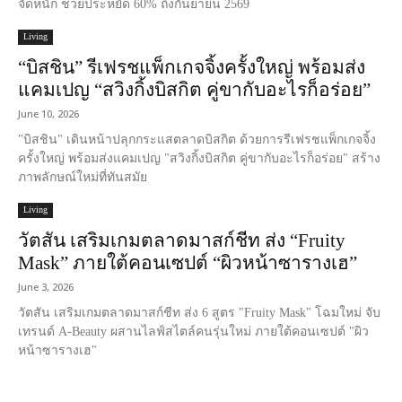
จัดหนัก ช่วยประหยัด 60% ถึงกันยายน 2569
Living
“บิสชิน” รีเฟรชแพ็กเกจจิ้งครั้งใหญ่ พร้อมส่ง
แคมเปญ “สวิงกิ้งบิสกิต คู่ขากับอะไรก็อร่อย”
June 10, 2026
"บิสชิน" เดินหน้าปลุกกระแสตลาดบิสกิต ด้วยการรีเฟรชแพ็กเกจจิ้ง
ครั้งใหญ่ พร้อมส่งแคมเปญ "สวิงกิ้งบิสกิต คู่ขากับอะไรก็อร่อย" สร้าง
ภาพลักษณ์ใหม่ที่ทันสมัย
Living
วัตสัน เสริมเกมตลาดมาสก์ชีท ส่ง “Fruity
Mask” ภายใต้คอนเซปต์ “ผิวหน้าซารางเฮ”
June 3, 2026
วัตสัน เสริมเกมตลาดมาสก์ชีท ส่ง 6 สูตร "Fruity Mask" โฉมใหม่ จับ
เทรนด์ A-Beauty ผสานไลฟ์สไตล์คนรุ่นใหม่ ภายใต้คอนเซปต์ "ผิว
หน้าซารางเฮ"