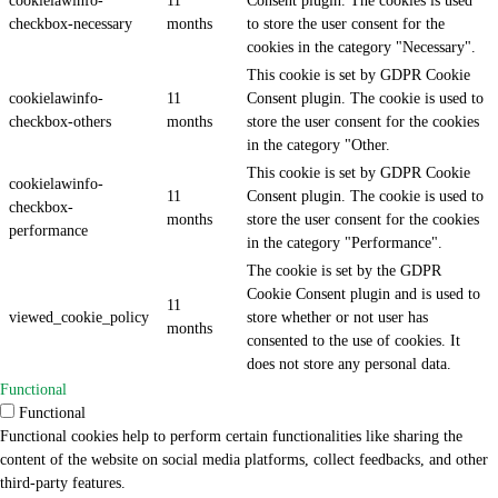
cookielawinfo-
11
Consent plugin. The cookies is used
checkbox-necessary
months
to store the user consent for the
cookies in the category "Necessary".
This cookie is set by GDPR Cookie
cookielawinfo-
11
Consent plugin. The cookie is used to
checkbox-others
months
store the user consent for the cookies
in the category "Other.
This cookie is set by GDPR Cookie
cookielawinfo-
11
Consent plugin. The cookie is used to
checkbox-
months
store the user consent for the cookies
performance
in the category "Performance".
The cookie is set by the GDPR
Cookie Consent plugin and is used to
11
viewed_cookie_policy
store whether or not user has
months
consented to the use of cookies. It
does not store any personal data.
Functional
Functional
Functional cookies help to perform certain functionalities like sharing the
content of the website on social media platforms, collect feedbacks, and other
third-party features.