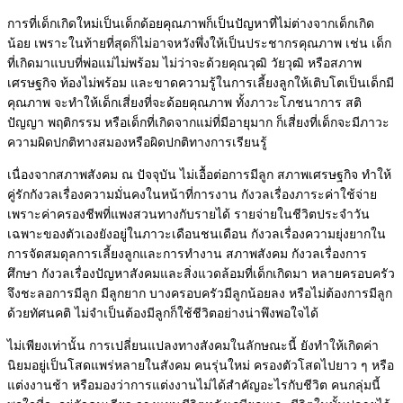
การที่เด็กเกิดใหม่เป็นเด็กด้อยคุณภาพก็เป็นปัญหาที่ไม่ต่างจากเด็กเกิด
น้อย เพราะในท้ายที่สุดก็ไม่อาจหวังพึ่งให้เป็นประชากรคุณภาพ เช่น เด็ก
ที่เกิดมาแบบที่พ่อแม่ไม่พร้อม ไม่ว่าจะด้วยคุณวุฒิ วัยวุฒิ หรือสภาพ
เศรษฐกิจ ท้องไม่พร้อม และขาดความรู้ในการเลี้ยงลูกให้เติบโตเป็นเด็กมี
คุณภาพ จะทำให้เด็กเสี่ยงที่จะด้อยคุณภาพ ทั้งภาวะโภชนาการ สติ
ปัญญา พฤติกรรม หรือเด็กที่เกิดจากแม่ที่มีอายุมาก ก็เสี่ยงที่เด็กจะมีภาวะ
ความผิดปกติทางสมองหรือผิดปกติทางการเรียนรู้
เนื่องจากสภาพสังคม ณ ปัจจุบัน ไม่เอื้อต่อการมีลูก สภาพเศรษฐกิจ ทำให้
คู่รักกังวลเรื่องความมั่นคงในหน้าที่การงาน กังวลเรื่องภาระค่าใช้จ่าย
เพราะค่าครองชีพที่แพงสวนทางกับรายได้ รายจ่ายในชีวิตประจำวัน
เฉพาะของตัวเองยังอยู่ในภาวะเดือนชนเดือน กังวลเรื่องความยุ่งยากใน
การจัดสมดุลการเลี้ยงลูกและการทำงาน สภาพสังคม กังวลเรื่องการ
ศึกษา กังวลเรื่องปัญหาสังคมและสิ่งแวดล้อมที่เด็กเกิดมา หลายครอบครัว
จึงชะลอการมีลูก มีลูกยาก บางครอบครัวมีลูกน้อยลง หรือไม่ต้องการมีลูก
ด้วยทัศนคติ ไม่จำเป็นต้องมีลูกก็ใช้ชีวิตอย่างน่าพึงพอใจได้
ไม่เพียงเท่านั้น การเปลี่ยนแปลงทางสังคมในลักษณะนี้ ยังทำให้เกิดค่า
นิยมอยู่เป็นโสดแพร่หลายในสังคม คนรุ่นใหม่ ครองตัวโสดไปยาว ๆ หรือ
แต่งงานช้า หรือมองว่าการแต่งงานไม่ได้สำคัญอะไรกับชีวิต คนกลุ่มนี้