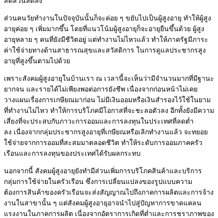
สัดส่วนลดลง
ส่วนคนวัยทำงานในปัจจุบันนั้นก็จะค่อย ๆ ขยับไปเป็นผู้สูงอายุ ทำให้ผู้สูง
อายุค่อย ๆ เพิ่มมากขึ้น โดยที่แนวโน้มผู้สูงอายุก็จะอายุยืนขึ้นด้วย ผู้สูง
อายุหลาย ๆ คนที่ยังมีชีวิตอยู่ แต่ทำงานไม่ไหวแล้ว ทำให้ภาครัฐมีภาระ
ค่าใช้จ่ายทางด้านสาธารณสุขและสวัสดิการ ในการดูแลประชากรสูง
อายุที่สูงขึ้นตามไปด้วย
เพราะสังคมผู้สูงอายุในบ้านเรา ณ เวลานี้จะเห็นว่ามีจำนวนมากที่มีฐานะ
ยากจน และรายได้ไม่เพียงพอต่อการยังชีพ เนื่องจากก่อนหน้าไม่เคย
วางแผนเรื่องการเกษียณมาก่อน ไม่มีเงินออมหรือเงินสำรองไว้ใช้ในยาม
ที่ทำงานไม่ไหว ทำให้การบริโภคมีโอกาสที่จะชะลอตัวลง
อีกทั้งยังมีความ
เสี่ยงที่จะประสบกับภาวะการออมและการลงทุนในประเทศที่ลดต่ำ
ลง
เนื่องจากกลุ่มประชากรสูงอายุที่เกษียณหรือเลิกทำงานแล้ว จะทยอย
ใช้จ่ายจากการออมที่สะสมมาตลอดชีวิต
ทำให้ระดับการออมภาคครัว
เรือนและการลงทุนของประเทศได้รับผลกระทบ
นอกจากนี้ สังคมผู้สูงอายุยังทำมีส่วนเพิ่มการบริโภคสินค้าและบริการ
กลุ่มการใช้จ่ายในครัวเรือน ซึ่งการเปลี่ยนแปลงของรูปแบบความ
ต้องการสินค้าของครัวเรือนจะส่งสัญญาณไปถึงภาคการผลิตและการจ้าง
งานในสาขานั้น ๆ
แต่
สังคมผู้สูงอายุอาจนำไปสู่ปัญหาการขาดแคลน
แรงงานในภาคการผลิต เนื่องจากอัตราการเกิดที่ต่ำและการชราภาพของ