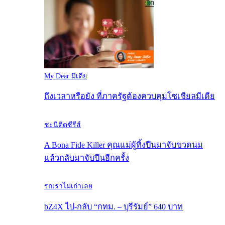
My Dear มีเดีย
ถึงเวลาหรือยัง ที่ภาครัฐต้องควบคุมโซเชียลมีเดีย
ชะนีติดซีรีส์
A Bona Fide Killer คุณแม่ผู้ทิ้งปืนมาจับขวดนม
แล้วกลับมาจับปืนอีกครั้ง
รถเราไม่เก่าเลย
bZ4X ไป-กลับ “กทม. – บุรีรัมย์” 640 บาท