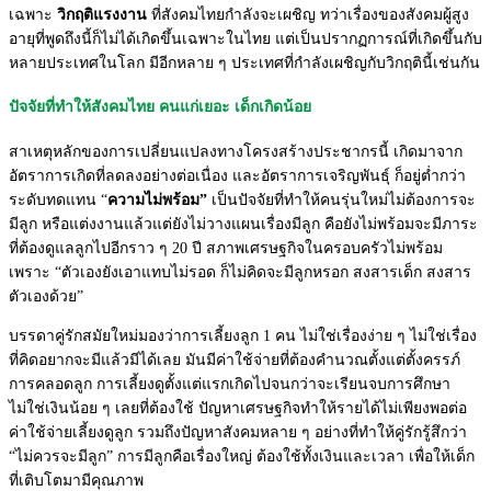
เฉพาะ
วิกฤติแรงงาน
ที่สังคมไทยกำลังจะเผชิญ ทว่าเรื่องของสังคมผู้สูง
อายุที่พูดถึงนี้ก็ไม่ได้เกิดขึ้นเฉพาะในไทย แต่เป็นปรากฏการณ์ที่เกิดขึ้นกับ
หลายประเทศในโลก มีอีกหลาย ๆ ประเทศที่กำลังเผชิญกับวิกฤตินี้เช่นกัน
ปัจจัยที่ทำให้สังคมไทย คนแก่เยอะ เด็กเกิดน้อย
สาเหตุหลักของการเปลี่ยนแปลงทางโครงสร้างประชากรนี้ เกิดมาจาก
อัตราการเกิดที่ลดลงอย่างต่อเนื่อง
และอัตราการเจริญพันธุ์
ก็
อยู่ต่ำกว่า
ระดับทดแทน
“
ความไม่พร้อม”
เป็นปัจจัยที่ทำให้คนรุ่นใหม่ไม่ต้องการจะ
มีลูก หรือแต่งงานแล้วแต่ยังไม่วางแผนเรื่องมีลูก คือยังไม่พร้อมจะมีภาระ
ที่ต้องดูแลลูกไปอีกราว ๆ 20 ปี สภาพเศรษฐกิจในครอบครัวไม่พร้อม
เพราะ “ตัวเองยังเอาแทบไม่รอด ก็ไม่คิดจะมีลูกหรอก สงสารเด็ก สงสาร
ตัวเองด้วย”
บรรดาคู่รักสมัยใหม่มองว่าการเลี้ยงลูก 1 คน ไม่ใช่เรื่องง่าย ๆ ไม่ใช่เรื่อง
ที่คิดอยากจะมีแล้วมีได้เลย มันมีค่าใช้จ่ายที่ต้องคำนวณตั้งแต่ตั้งครรภ์
การคลอดลูก การเลี้ยงดูตั้งแต่แรกเกิดไปจนกว่าจะเรียนจบการศึกษา
ไม่ใช่เงินน้อย ๆ เลยที่ต้องใช้ ปัญหาเศรษฐกิจทำให้รายได้ไม่เพียงพอต่อ
ค่าใช้จ่ายเลี้ยงดูลูก รวมถึงปัญหาสังคมหลาย ๆ อย่างที่ทำให้คู่รักรู้สึกว่า
“ไม่ควรจะมีลูก” การมีลูกคือเรื่องใหญ่ ต้องใช้ทั้งเงินและเวลา เพื่อให้เด็ก
ที่เติบโตมามีคุณภาพ