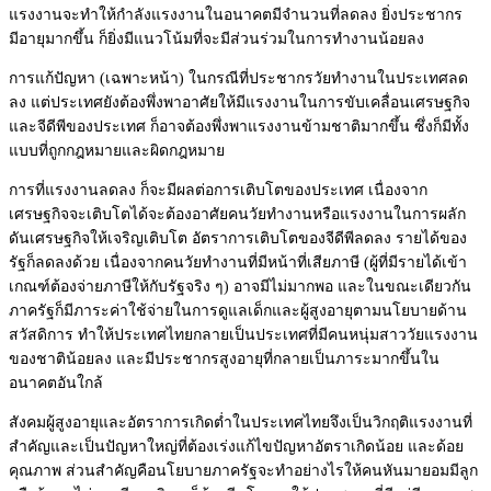
แรงงานจะทำให้กำลังแรงงานในอนาคตมีจำนวนที่ลดลง ยิ่งประชากร
มีอายุมากขึ้น ก็ยิ่งมีแนวโน้มที่จะมีส่วนร่วมในการทำงานน้อยลง
การแก้ปัญหา (เฉพาะหน้า) ในกรณีที่ประชากรวัยทำงานในประเทศลด
ลง แต่ประเทศยังต้องพึ่งพาอาศัยให้มีแรงงานในการขับเคลื่อนเศรษฐกิจ
และจีดีพีของประเทศ ก็อาจต้องพึ่งพาแรงงานข้ามชาติมากขึ้น ซึ่งก็มีทั้ง
แบบที่ถูกกฎหมายและผิดกฎหมาย
การที่แรงงานลดลง ก็จะมีผลต่อการเติบโตของประเทศ เนื่องจาก
เศรษฐกิจจะเติบโตได้จะต้องอาศัยคนวัยทำงานหรือแรงงานในการผลัก
ดันเศรษฐกิจให้เจริญเติบโต อัตราการเติบโตของจีดีพีลดลง รายได้ของ
รัฐก็ลดลงด้วย เนื่องจากคนวัยทำงานที่มีหน้าที่เสียภาษี (ผู้ที่มีรายได้เข้า
เกณฑ์ต้องจ่ายภาษีให้กับรัฐจริง ๆ) อาจมีไม่มากพอ และในขณะเดียวกัน
ภาครัฐก็มีภาระค่าใช้จ่ายในการดูแลเด็กและผู้สูงอายุตามนโยบายด้าน
สวัสดิการ ทำให้ประเทศไทยกลายเป็นประเทศที่มีคนหนุ่มสาววัยแรงงาน
ของชาติน้อยลง และมีประชากรสูงอายุที่กลายเป็นภาระมากขึ้นใน
อนาคตอันใกล้
สังคมผู้สูงอายุและอัตราการเกิดต่ำในประเทศไทยจึงเป็นวิกฤติแรงงานที่
สำคัญและเป็นปัญหาใหญ่ที่ต้องเร่งแก้ไขปัญหาอัตราเกิดน้อย และด้อย
คุณภาพ ส่วนสำคัญคือนโยบายภาครัฐจะทำอย่างไรให้คนหันมายอมมีลูก