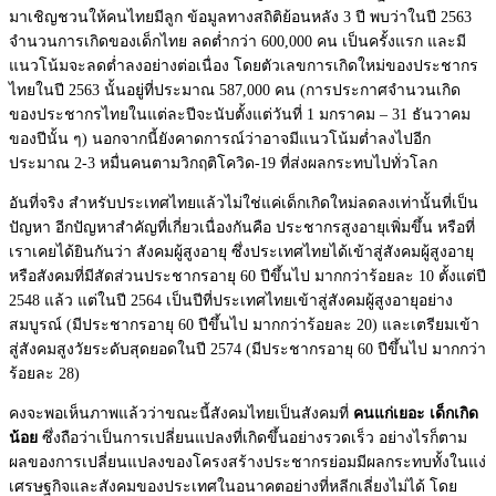
มาเชิญชวนให้คนไทยมีลูก ข้อมูลทางสถิติย้อนหลัง 3 ปี พบว่าในปี 2563
จำนวนการเกิดของเด็กไทย ลดต่ำกว่า 600,000 คน เป็นครั้งแรก และมี
แนวโน้มจะลดต่ำลงอย่างต่อเนื่อง โดยตัวเลขการเกิดใหม่ของประชากร
ไทยในปี 2563 นั้นอยู่ที่ประมาณ 587,000 คน (การประกาศจำนวนเกิด
ของประชากรไทยในแต่ละปีจะนับตั้งแต่วันที่ 1 มกราคม – 31 ธันวาคม
ของปีนั้น ๆ) นอกจากนี้ยังคาดการณ์ว่าอาจมีแนวโน้มต่ำลงไปอีก
ประมาณ 2-3 หมื่นคนตามวิกฤติโควิด-19 ที่ส่งผลกระทบไปทั่วโลก
อันที่จริง สำหรับประเทศไทยแล้วไม่ใช่แค่เด็กเกิดใหม่ลดลงเท่านั้นที่เป็น
ปัญหา อีกปัญหาสำคัญที่เกี่ยวเนื่องกันคือ ประชากรสูงอายุเพิ่มขึ้น หรือที่
เราเคยได้ยินกันว่า สังคมผู้สูงอายุ ซึ่งประเทศไทยได้เข้าสู่สังคมผู้สูงอายุ
หรือสังคมที่มีสัดส่วนประชากรอายุ 60 ปีขึ้นไป มากกว่าร้อยละ 10 ตั้งแต่ปี
2548 แล้ว แต่ในปี 2564 เป็นปีที่ประเทศไทยเข้าสู่สังคมผู้สูงอายุอย่าง
สมบูรณ์ (มีประชากรอายุ 60 ปีขึ้นไป มากกว่าร้อยละ 20) และเตรียมเข้า
สู่สังคมสูงวัยระดับสุดยอดในปี 2574 (มีประชากรอายุ 60 ปีขึ้นไป มากกว่า
ร้อยละ 28)
คงจะพอเห็นภาพแล้วว่าขณะนี้สังคมไทยเป็นสังคมที่
คนแก่เยอะ เด็กเกิด
น้อย
ซึ่งถือว่าเป็นการเปลี่ยนแปลงที่เกิดขึ้นอย่างรวดเร็ว
อย่างไรก็ตาม
ผลของการเปลี่ยนแปลงของโครงสร้างประชากรย่อมมีผลกระทบทั้งในแง่
เศรษฐกิจและสังคมของประเทศในอนาคตอย่างที่หลีกเลี่ยงไม่ได้ โดย