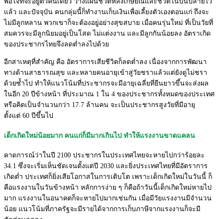
พอใจที่จะอยู่ตัวคนเดียว วางแผนชีวิตหลังเกษียณและชีวิตในบั้นปลายไว้
แล้ว และปัจจุบัน คนกลุ่มนี้ก็ทำงานเก็บเงินเพื่อเลี้ยงตัวเองตอนแก่ ถึงจะ
ไม่มีลูกหลาน พวกเขาก็จะต้องอยู่อย่างสุขสบาย เมื่อคนรุ่นใหม่ ที่เป็นวัยที่
สมควรจะมีลูกนิยมอยู่เป็นโสด ไม่แต่งงาน และมีลูกกันน้อยลง อัตราเกิด
ของประชากรไทยจึงลดต่ำลงไปด้วย
อีกสาเหตุที่สำคัญ คือ อัตราการเสียชีวิตก็ลดต่ำลง เนื่องจากการพัฒนา
ทางด้านสาธารณสุข
และหลายคนอายุเข้าสู่วัยชราแล้วแต่ยังดูไม่ชรา
ด้วยซ้ำไป ทำให้
แนวโน้มที่ประชากรจะมีอายุเฉลี่ยที่ยืนยาวขึ้นจะส่งผล
ในอีก
20
ปีข้างหน้า
ที่
ประมาณ 1 ใน 4 ของประชากรทั้งหมดของประเทศ
หรือคิดเป็นจำนวนกว่า
17.7
ล้านคน จะเป็นประชากรสูงวัยที่มีอายุ
ตั้งแต่
60
ปีขึ้นไป
เด็กเกิดใหม่น้อยมาก คนแก่ก็มีมากเกินไป ทำให้แรงงานขาดแคลน
คาดการณ์ว่าในปี 2100 ประชากรในประเทศไทยจะหายไปกว่าร้อยละ
34.1 ซึ่งจะเริ่มเห็นชัดเจนตั้งแต่ปี 2030 และยิ่งประเทศไทยที่มีอัตราการ
เกิดต่ำ ประเทศก็ยิ่งเสียโอกาสในการเติบโต เพราะเด็กเกิดใหม่ในวันนี้ ก็
คือแรงงานในวันข้างหน้า หลักการง่าย ๆ ก็คือถ้าวันนี้เด็กเกิดใหม่หายไป
มาก แรงงานในอนาคตก็จะหายไปมากเช่นกัน เมื่อมีวัยแรงงานมีจำนวน
น้อย แนวโน้มที่ภาครัฐจะมีรายได้จากการเก็บภาษีจากแรงงานก็จะมี