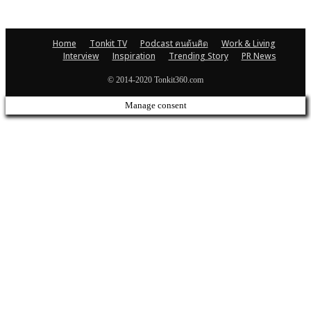
Home
Tonkit TV
Podcast คนต้นคิด
Work & Living
Interview
Inspiration
Trending Story
PR News
© 2014-2020 Tonkit360.com
Manage consent