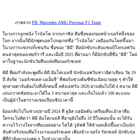
ภาพจาก
FB: Mercedes-AMG Petronas F1 Team
ในวงการลูกหนัง โรนัลโด จากบราซิล คือชื่อของกองหน้าเบอร์หนึ่งของ
โลก จากนั้นก็มีนักฟุตบอลโปรตุเกสชื่
อ “โรนัลโด” เหมือนกันโผล่ขึ้นมา
ในวงการแข่งรถก็เช่นกัน ชื่อของ “คิมี” คือนักขับระดับแชมป์โลกเอฟวั
น
คนล่าสุดของเฟอร์รารี และเมื่อปี 2025 ที่ผ่านมา ก็มีนักขับที่ชื่อ “คิมี” โผล่
มาในฐานะนักขับวัยทีนแห่งที
มเมอร์เซเดส
คิมี ที่ผมกำลังจะพูดถึง คิมี อันโตเนลลี นักขับเอฟวันชาวอิตาเลียน วัย 19
ปี สังกัด “เมอร์เซเดส-เอเอ็มจี” ที่ฟอร์มช่วงต้นซีซันเฉิดฉายสุ
ด ๆ ทำให้
ทุกสายตาจับต้องไปที่เด็
กคนนี้ หลังเอฟวัน 2026 ผ่านพ้นไปได้ 4 สนาม คิมี
เล่นกวาดชัยชนะมาได้ใน 3 สนามล่าสุด และเก็บไปแล้ว 100 คะแนน
เป็นผู้นำในตารางแชมเปียนชิ
ปเวลานี้
ย้อนกลับไปในช่วงปลายปี 2024 ที่ ลูอิส แฮมิลตัน เตรียมที่จะอำลาทีม
ใครจะไปคิดว่า คิมี อันโตเนลลี ที่อายุยังไม่ถึง 18 ปีในตอนนั้น จะได้รับ
ความไว้วางใจจากที
มบอสอย่าง โตโต้ วูล์ฟฟ์ ให้ข้ามสเต็ปขึ้นมาเป็นนัก
ขับตั
วจริงของทีมโรงงานเมอร์เซเดส เคียงข้าง จอร์จ รัสเซลล์ นักขับรุ่น
พี่ที่กำลังมาแรงสุ
ด ๆ ในช่วงเวลานั้น