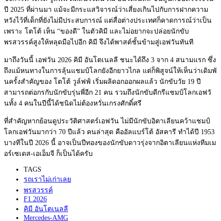
ปี 2025 ที่ผ่านมา แม้จะมีกระแสวิจารณ์ว่าเสี่
ยงเกินไปกับการฝากความ
หวังไว้ที่
เด็กที่ยังไม่มีประสบการณ์ แต่สื่อต่างประเทศก็คาดการณ์ว่
าเป็น
เพราะ โตโต้ เห็น “ของดี” ในตัวคิมี และไม่อยากจะปล่อยนักขั
บ
พรสวรรค์สูงให้หลุดมือไปอีก คิมี จึงได้พาสต์ชั้นข้ามสู่เอฟวันทั
นที
มาถึงวันนี้ เอฟวัน 2026 คิมี อันโตเนลลี ชนะได้ถึง 3 จาก 4 สนามแรก ซึ่ง
ถึงแม้หนทางในการลุ้นแชมป์
โลกยังอีกยาวไกล แต่ก็พิสูจน์ให้เห็นว่าเดิมพั
นครั้งสำคัญของ โตโต้ วูล์ฟฟ์ เริ่มผลิดอกออกผลแล้ว นักขับวัย 19 ปี
สามารถต่อกรกับนักขับรุ่นพี่อีก 21 คน รวมถึงนักขับดีกรีแชมป์โลกเอฟวั
นทั้ง 4 คนในปีนี้ได้ชนิดไม่ต้องหวั่
นเกรงศักดิ์ศรี
ที่สำคัญหากย้อนดูประวัติศาสตร์
เอฟวัน ไม่มีนักขับอิตาเลียนคว้าแชมป์
โลกเอฟวันมากว่า 70 ปีแล้ว คนล่าสุด คืออัลแบร์โต้ อัสคารี ทำได้ปี 1953
บางทีในปี 2026 นี้ อาจเป็นปีทองของนักขับดาวรุ่
งจากอิตาเลียนแห่งทีมเม
อร์
เซเดส-เอเอ็มจี ก็เป็นได้ครับ
TAGS
รถเราไม่เก่าเลย
พรสวรรค์
F1 2026
คิมี อันโตเนลลี
Mercedes-AMG