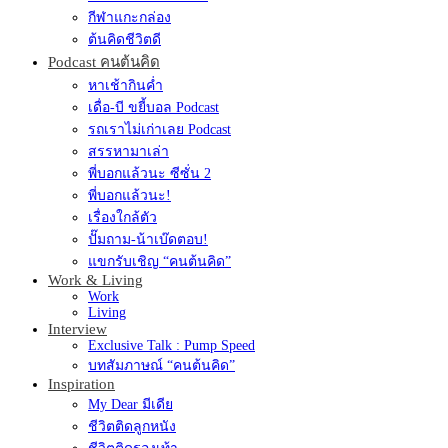
กีฬาแกะกล่อง
ต้นคิดชีวิตดี
Podcast คนต้นคิด
หาเช้ากินค่ำ
เดื่อ-บี ขยี้บอล Podcast
รถเราไม่เก่าเลย Podcast
สรรหามาเล่า
พี่บอกแล้วนะ ซีซั่น 2
พี่บอกแล้วนะ!
เรื่องใกล้ตัว
ปั๊มถาม-น้าเบ๊ดตอบ!
แขกรับเชิญ “คนต้นคิด”
Work & Living
Work
Living
Interview
Exclusive Talk : Pump Speed
บทสัมภาษณ์ “คนต้นคิด”
Inspiration
My Dear มีเดีย
ชีวิตติดลูกหนัง