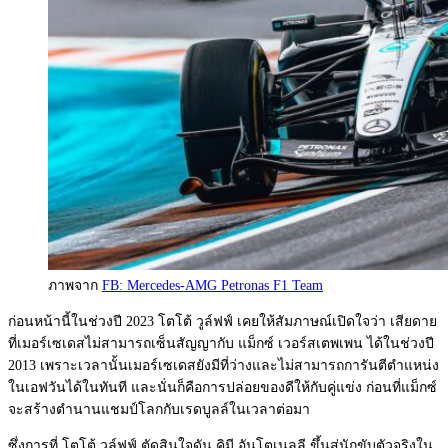
ภาพจาก
FB: Mercedes-AMG Petronas F1 Team
ก่อนหน้านี้ในช่วงปี 2023 โตโต้ วูล์ฟฟ์ เคยให้สัมภาษณ์เปิดใจว่า เสียดาย
ที่เมอร์เซเดสไม่สามารถเซ็นสัญญากับ แม็กซ์ เวอร์สเตพเพน ได้ในช่วงปี
2013 เพราะเวลานั้นเมอร์เซเดสยังมีที่ว่างและไม่สามารถการั
นตีตำแหน่ง
ในเอฟวันได้ในทันที และนั่นก็คือการปล่อยของดีให้กั
บคู่แข่ง ก่อนที่แม็กซ์
จะสร้างตำนานแชมป์
โลกกับเรดบูลล์ในเวลาต่อมา
ซึ่งการที่ โตโต้ วูล์ฟฟ์ ตัดสินใจดัน คิมี อันโตเนลลี ขึ้นสู่นักขับตัวจริงใน