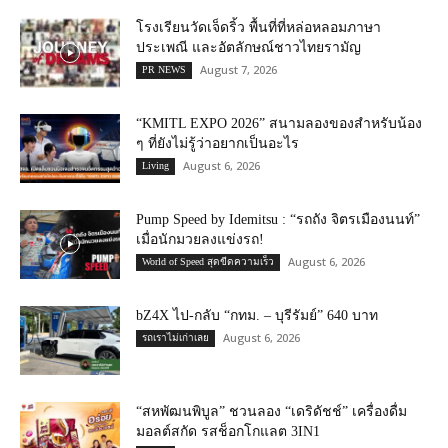
โรงเรียนวัดเจ็ดริ้ว พื้นที่ที่หล่อหลอมภาษา
ประเพณี และอัตลักษณ์ชาวไทยรามัญ
August 7, 2026
PR NEWS
“KMITL EXPO 2026” สนามลองของสำหรับน้อง
ๆ ที่ยังไม่รู้ว่าอยากเป็นอะไร
August 6, 2026
Living
Pump Speed by Idemitsu : “รถถัง จิตรเมืองนนท์”
เมื่อนักมวยลงแข่งรถ!
August 6, 2026
World of Speed สุดขีดความเร็ว
bZ4X ไป-กลับ “กทม. – บุรีรัมย์” 640 บาท
August 6, 2026
รถเราไม่เก่าเลย
“สหพัฒนพิบูล” ชวนลอง “เดริดัชช์” เครื่องดื่ม
มอลต์สกัด รสช็อกโกแลต 3IN1