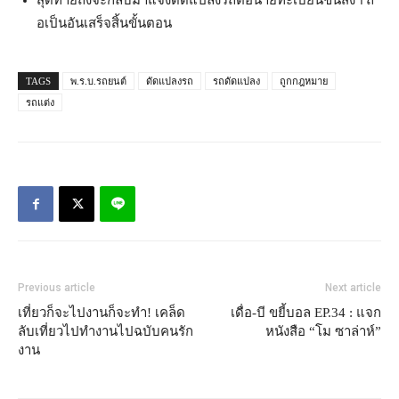
สุดท้ายถึงจะกลับมาแจ้งดั
ดแปลงรถต่อนายทะเบียนขนส่งฯ ถื
อเป็นอันเสร็จสิ้นขั้นตอน
TAGS
พ.ร.บ.รถยนต์
ดัดแปลงรถ
รถดัดแปลง
ถูกกฎหมาย
รถแต่ง
Previous article
Next article
เที่ยวก็จะไปงานก็จะทำ! เคล็ด
เดื่อ-บี ขยี้บอล EP.34 : แจก
ลับเที่ยวไปทำงานไปฉบับคนรัก
หนังสือ “โม ซาล่าห์”
งาน