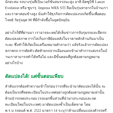
นักสะสม รถบางรุ่นที่เป็นเวอร์ชั่
นสมรรถนะสูง อาทิ มิตซูบิชิ Lancer
Evolution หรือ ซูบารุ Impreza WRX STI ถือเป็นรุ่นหายากในบ้านเรา
และราคาค่อนข้างสูง นั่นทำให้ธุรกิจการดัดแปลงรถเกิ
ดขึ้นเพื่อตอบ
โจทย์ วัยรุ่นยุค 90 ที่มีกำลังซื้อในยุคปัจจุบัน
อย่างไรก็ดีที่ผ่านมา เราอาจจะเคยได้เห็นข่าวการจับกุ
มรถและยึดรถ
ดัดแปลงสภาพ การไล่เก็บภาษีย้อนหลั
งในราคาหลักล้านกันมาเป็น
ระยะ ซึ่งทำให้เกิดเป็นเครื่
องหมายคำถามว่า แท้จริงแล้วการดัดแปลง
สภาพรถ การตัดหัว-ตัดท้ายรถจากเมื
องนอกเข้ามาทำการแต่งรถในบ้
านเราสามารถทำได้หรือไม่ และมีขั้นตอนที่ถูกต้
องตามกฎหมาย
อย่างไรบ้าง
ดัดแปลงได้! แต่ขั้นตอนเพียบ
ลำดับแรกต้องทำความเข้าใจก่อนว่
ารถที่จะนำมาดัดแปลงได้นั้น จะ
ต้องเป็นรถที่จดทะเบี
ยนในประเทศอย่างถูกต้
องตามกฎหมายเท่านั้น
ห้ามนำรถจดประกอบ (รถแยกชิ้นส่วนที่
นำมาประกอบและจด
ทะเบียนใหม่
ในประเทศ) มาดัดแปลงซ้ำเป็นเด็ดขาด โดย
พ.ร.บ.รถยนต์ พ.ศ. 2522 มาตรา 14 ระบุว่าห้ามเปลี่ยนแปลงตัวรถหรื