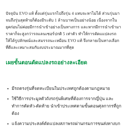
ปัจจุบัน EVO แท้ ตั้งแต่รุ่นแรกไปถึงรุ่น 4 แทบจะหาไม่ได้ ส่วนรุ่นมา
จนถึงรุ่นสุดท้ายก็ต้
องมีระดับ 1 ล้านบาทเป็นอย่างน้อย เนื่องจากใน
ยุคก่อนไม่ค่อยมี
การนำเข้าอย่างเป็นทางการ และหากมีการนำเข้ามา
ราคาก็จะสู
งกว่ารถแลนเซอร์ปกติ 5 เท่าตัว ทำให้การดัดแแปลงรถ
ให้ได้รูปลักษณ์และสมรรถนะเหมื
อน EVO แท้ จึงกลายเป็นทางเลือก
ที่ดี
และเหมาะสมกับงบประมาณมากที่สุ
ด
เผยขั้นตอนดัดแปลงรถอย่างละเอี
ยด
มีรถตรงรุ่นที่จดทะเบี
ยนในประเทศถูกต้องตามกฎหมาย
ใช้วิธีการประมูลตัวถังรถรุ่
นพิเศษที่ต้องการจากญี่ปุ่น และ
ทำการตัดหัว-ตัดท้าย นำเข้าประเทศตามขั้นตอนศุ
ลกากรที่ถูก
ต้อง
แจ้งความประสงค์ดั
ดแปลงสภาพรถผ่านกรมการขนส่
งทางบก