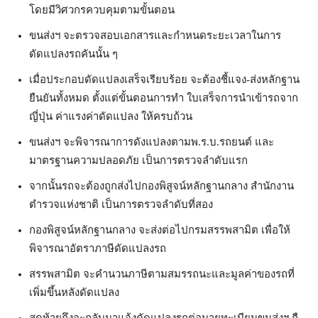
โดยมีวิศวกรควบคุมตามขั้นตอน
ขนส่
งฯ จะตรวจสอบเอกสารและกำหนดระยะเ
วลาในการ
ดัดแปลงรถคันนั้น ๆ
เมื่อประกอบดัดแปลงเสร็จเรี
ยบร้อย จะต้องชี้แจง-ส่งหลักฐาน
ยืนยั
นทั้งหมด ตั้งแต่ขั้นตอนการทำ ใบเสร็จการนำเข้ารถจาก
ญี่ปุ่น ค่าแรงค่าดัดแปลง ให้ครบถ้วน
ขนส่งฯ จะพิจารณาการดั
งแปลงตามพ.ร.บ.รถยนต์ และ
มาตรฐานความปลอดภัย เป็นการตรวจลำดับแรก
จากนั้นรถจะต้องถูกส่งไปกองพิ
สูจน์หลักฐานกลาง สำนักงาน
ตำรวจแห่งชาติ เป็นการตรวจลำดับที่สอง
กองพิสูจน์หลักฐานกลาง จะส่งต่อไปกรมสรรพสามิต เพื่อให้
พิจารณาอัตราภาษีดั
ดแปลงรถ
สรรพสามิต จะคำนวนภาษีตามสมรรถนะและมูลค่
าของรถที่
เพิ่มขึ้นหลังดัดแปลง