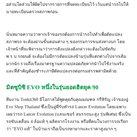
อส่วนใดส่วนให้ผิดไปจากรายการที่
จดทะเบียนไว้ เว้นแต่นํารถไปให้
นายทะเบี
ยนตรวจสภาพก่อน
นั่นหมายความว่าหากเจ้าของรถต้
องการนำรถไปทำเพื่อดั
ดแปลง
สภาพรถ จะต้องผ่านขั้นตอนต่
าง ๆ ของกรมการขนส่งทางบก โดย
เจ้าหน้าที่จะพิจารณาว่
าการดังแปลงดังกล่าวจะต้องไม่ขั
ดกับ
พ.ร.บ.รถยนต์ จะต้องไม่มีการดัดแปลงข้ามรุ่
นที่แตกต่างไปจากเดิม
มากนัก รวมถึงเรื่องมาตรฐานความปลอดภั
ยหากนำไปใช้งานจริง
และที่สำคัญต้องชำระภาษีดั
ดแปลงรถต่อกรมสรรพสามิตด้วย
มิตซูบิชิ EVO หนึ่งในรุ่นยอดฮิตยุค 90
ทีมงาน Tonkit360 มีโอกาสได้พูดคุยกับคุณมณฑล กรีหิรัญ เจ้าของอู่
Evo Shop Thailand ซึ่งเป็นอู่ที่รับทำรถ Lancer Evolution โดยเฉพาะ
เผยว่ารถ Lancer Evolution (แลนเซอร์ สมรรถนะสูง รุ่นพิเศษ) ซึ่งเป็น
รถขับเคลื่อน 4 ล้อแท้ ๆ ผลิตจากโรงงาน หรือที่คนในวงการรถเรียก
ว่า “EVO แท้” ในบ้านเราถือเป็
นรถหายากและราคาสูงมาก ๆ