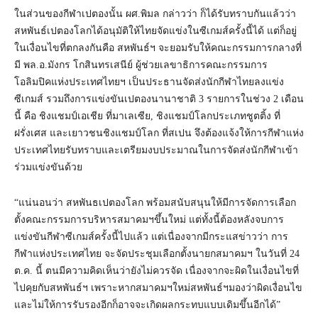
ในส่วนของกีฬาเปตองนั้น ผศ.พิมล กล่าวว่า ก็ได้รับทราบกันแล้วว่า
สหพันธ์เปตองโลกได้อนุมัติให้ไทยจัดแข่งในซีเกมส์ครั้งนี้ได้ แต่ก็อยู่
ในเงื่อนไขที่ตกลงกันคือ สหพันธ์ฯ จะยอมรับให้คณะกรรมการกลางที่
มี พล.อ.มังกร โกสินทรเสนีย์ ผู้ช่วยเลขาธิการคณะกรรมการ
โอลิมปิคแห่งประเทศไทยฯ เป็นประธานจัดส่งนักกีฬาไทยลงแข่ง
ซีเกมส์ รวมถึงการแข่งขันเปตองนานาชาติ 3 รายการในช่วง 2 เดือน
นี้ คือ ชิงแชมป์เอเชีย ที่มาเลเซีย, ชิงแชมป์โลกประเภทชูตติ้ง ที่
ฝรั่งเศส และเยาวชนชิงแชมป์โลก ที่สเปน จึงต้องแจ้งให้การกีฬาแห่ง
ประเทศไทยรับทราบและเตรียมงบประมาณในการจัดส่งนักกีฬาเข้า
ร่วมแข่งขันด้วย
“แน่นอนว่า สหพันธเปตองโลก พร้อมสนับสนุนให้มีการจัดการเลือก
ตั้งคณะกรรมการบริหารสมาคมฯขึ้นใหม่ แต่ทั้งนี้ต้องหลังจบการ
แข่งขันกีฬาซีเกมส์ครั้งนี้ไปแล้ว แต่เนื่องจากมีกระแสข่าวว่า การ
กีฬาแห่งประเทศไทย จะจัดประชุมเลือกตั้งนายกสมาคมฯ ในวันที่ 24
ต.ค. นี้ ตนมีความคิดเห็นว่ายังไม่ควรจัด เนื่องจากจะผิดในเงื่อนไขที่
ไปคุยกับสหพันธ์ฯ เพราะหากสมาคมฯใหม่สหพันธ์ฯมองว่าผิดเงื่อนไข
และไม่ให้การรับรองอีกก็อาจจะเกิดผลกระทบแบบเดิมขึ้นอีกได้”