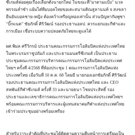
ซีเกมส์ค่อยคุยเรื่องเลือกตั้งนายกใหม่​ ในขณะที่​”มาดามแป้ง” นวล
พรรณ​ล่ำซำ​ แย้มไต๋ทีมบอลไทยขอเตะสนามติณสูลานนท์​ จ.สงขลา​
ยืนยันบอลชาย-หญิง​ ต้องคว้าเหรียญทอง​เท่านั้น​ ส่วนปัญหากัมพูชา​
“บิ๊กแนต” ชัยภัก​ดิ์​ ศิริวัฒน์​ รองประธานอลป.​ ควรแยก​แยะกีฬา​และ
การเมือง​ เชื่อระบบความปลอดภัยไทยจะดูแลได้
ผศ.พิมล ศรีวิกรม์ ประธานคณะกรรมการโอลิมปิคแห่งประเทศไทย
ในพระบรมราชูปถัมภ์ และประธานมนตรีซีเกมส์ เป็นประธาน
ประชุมคณะกรรมการบริหารคณะกรรมการโอลิมปิคแห่งประเทศ
ไทยฯ ครั้งที่ 4/2568 ที่ห้องประชุม 1 คณะกรรมการโอลิมปิคแห่ง
ประเทศไทย เมื่อวันที่ 10 ต.ค. 68 โดยมี นายกองเอกชัยภักดิ์ ศิริวัฒน์
รองประธานคณะกรรมการโอลิมปิคแห่งประเทศไทย และ CEO
สหพันธ์กีฬาซีเกมส์ ครั้งที่ 33 และนายธนา ไชยประสิทธิ์ รอง
ประธานและเลขาธิการคณะกรรมการโอลิมปิคแห่งประเทศไทยฯ
พร้อมคณะกรรมการบริหารและผู้แทนสมาคมกีฬาแห่งประเทศไทย
เข้าร่วมประชุมอย่างพร้อมเพรียง
สำหรับวาระสำคัญที่ประชุมได้ติดตามความคืบหน้าการเตรียมเป็น