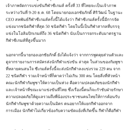
เจ้าภาพจัดการแข่งขันกีฬาซีเกมส์ ครั้งที่ 33 ที่ไทยจะเป็นเจ้าภาพ
ระหว่างวันที่ 9-20 ธ.ค. 68 โดยนายกองเอกชัยภักดิ์ ศิริวัฒน์ ในฐานะ
CEO สหพันธ์​กีฬาซีเกมส์ครั้งนี้ได้แจ้งว่า กีฬาซีเกมส์ครั้งนี้มีการจัด
แข่งมากชนิดกีฬาที่สุด 50 ชนิดกีฬา โดยในนี้เป็นกีฬาสากลที่บรรจุ
แข่งในโอลิมปิกเกมส์ถึง 36 ชนิดกีฬา นับเป็นการยกระดับมาตรฐาน
กีฬาซีเกมส์ที่สูงขึ้นมาก
นอกจากนี้นายกองเอกชัยภักดิ์ ยังได้แจ้งว่า จากการพูดคุยส่วนตัวและ
ดูจากรายงานการสมัครส่งนักกีฬาแข่งขัน ล่าสุด ในส่วนของกัมพูชา
ที่หลายคนสนใจ ซีเกมส์ครั้งนี้จะส่งนักกีฬาลงแข่งรวม 229 คน จาก
22 ชนิดกีฬา รวมเจ้าหน้าที่ก็คาดว่าไม่เกิน 300 คน โดยสิ่งที่หัวหน้า
คณะนักกีฬากัมพูชาให้ความเป็นห่วง คือความปลอดภัยของนักกีฬา
และเจ้าหน้าที่ขณะมาแข่งขันที่ไทย ซึ่งเรื่องนี้ตนก็จะกำชับฝ่ายรักษา
ความปลอดภัยให้ดูแลรวมถึงพี่น้องประชาชนคนไทยให้การต้อนรับ
นักกีฬากัมพูชาด้วยความเป็นมิตร ตนอยากให้แยกกีฬาออกจาก
การเมือง นักกีฬาไม่เกี่ยวข้องกับความขัดแย้งที่เกิดขึ้น กีฬาก็คือกีฬา