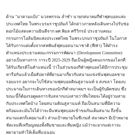
ด้าน “มาดามแป้ง” นวลพรรณ ล่ำซำ นายกสมาคมกีฬาฟุตบอลแห่ง
ประเทศไทย ในพระบรมราชูปถัมภ์ ได้กล่าวภายหลังเดินทางไปรับช่อ
ดอกไม้แสดงความยินดีจาก ผศ.พิมล ศรีวิกรม์ ประธานคณะ
กรรมการโอลิมปิคแห่งประเทศไทย ในพระบรมราชูปถัมภ์ ในโอกาส
ได้รับการแต่งตั้งจากสหพันธ์ฟุตบอลนานาชาติ (ฟีฟ่า) ให้ดำรง
ตำแหน่งประธานคณะกรรมการพัฒนา (Development Committee)
อย่างเป็นทางการ วาระปี 2025-2029 ถือเป็นผู้หญิงคนแรกของโลกที่
ได้รับเกียรติในตำแหน่งนี้ ว่าในส่วนของกีฬาฟุตบอลได้มีการประชุม
หารือกันแล้วเมื่อสัปดาห์ที่ผ่านมาเกี่ยวกับสนามแข่งขันฟุตบอลชาย
รอบแรก อยากจะไปใช้สนามฟุตบอลติณสูลานนท์ จ.สงขลา โดยงบ
ประมาณในการเดินทางของนักกีฬาสมาคมฯ จะเป็นผู้รับผิดชอบ ซึ่ง
ขณะนี้ก็ต้องรอดูผลการจับสลากแบ่งสายว่าทีมไทยจะได้อยู่ร่วมสาย
กับประเทศใดบ้าง โดยสนามติณสูลานนท์ ถือเป็นสนามที่มีความ
พร้อมและมั่นใจได้ว่าจะมีแฟนฟุตบอลเข้าขมกันเต็มสนาม ถึงขั้น
สนามแตกก็เคยมาแล้ว ส่วนเป้าหมายในซีเกมส์ สมาคมฯ มีเป้าหมาย
ชัดเจนที่เหรียญทองทั้งทีมชายและทีมหญิง แม้ว่าจะยากแต่เราจะ
พยายามทำให้เต็มที่แน่นอน​