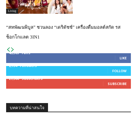
Living
“สหพัฒนพิบูล” ชวนลอง “เดริดัชช์” เครื่องดื่มมอลต์สกัด รส
ช็อกโกแลต 3IN1
45,305
Fans
LIKE
2,754
Followers
FOLLOW
27,500
Subscribers
SUBSCRIBE
บทความที่น่าสนใจ