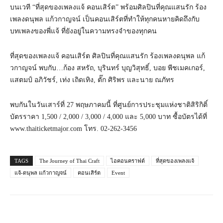
บนเวที “ที่สุดของเพลงแจ้ คอนเสิร์ต” พร้อมศิลปินที่คุณแสนรัก ร้อง
เพลงดนุพล แก้วกาญจน์ เป็นคอนเสิร์ตที่ทำให้ทุกคนหายคิดถึงกับ
บทเพลงของพี่แจ้ ที่ยังอยู่ในความทรงจำของทุกคน
ที่สุดของเพลงแจ้ คอนเสิร์ต ศิลปินที่คุณแสนรัก ร้องเพลงดนุพล แก้
วกาญจน์ พบกับ…ก้อง สหรัถ, บุรินทร์ บุญวิสุทธิ์, บอย พีชเมคเกอร์,
แสตมป์ อภิวัชร์, เท่ง เถิดเทิง, ตั๊ก ศิริพร และนาย ณภัทร
พบกันในวันเสาร์ที่ 27 พฤษภาคมนี้ ที่ศูนย์การประชุมแห่งชาติสิริกิติ์
บัตรราคา 1,500 / 2,000 / 3,000 / 4,000 และ 5,000 บาท ซื้อบัตรได้ที่
www.thaiticketmajor.com โทร. 02-262-3456
TAGS
The Journey of Thai Craft
ไอคอนคราฟต์
ที่สุดของเพลงแจ้
แจ้-ดนุพล แก้วกาญจน์
คอนเสิร์ต
Event