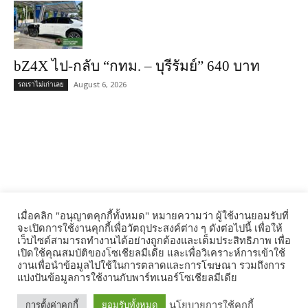
bZ4X ไป-กลับ “กทม. – บุรีรัมย์” 640 บาท
August 6, 2026
รถเราไม่เก่าเลย
Tonkit Media., Ltd is a Communications & Media consultant, was
founded in 2011 by a group of media veterans with strong background
เมื่อคลิก "อนุญาตคุกกี้ทั้งหมด" หมายความว่า ผู้ใช้งานยอมรับที่
จะเปิดการใช้งานคุกกี้เพื่อวัตถุประสงค์ต่าง ๆ ดังต่อไปนี้ เพื่อให้
as content creators. With more than a decade experiences in the industry
เว็บไซต์สามารถทำงานได้อย่างถูกต้องและเต็มประสิทธิภาพ เพื่อ
locally and globally, we combine our expertise in productions,
เปิดใช้คุณสมบัติของโซเชียลมีเดีย และเพื่อวิเคราะห์การเข้าใช้
communications and media strategy to offer one stop service solution
งานเพื่อนำข้อมูลไปใช้ในการตลาดและการโฆษณา รวมถึงการ
for our clients.
แบ่งปันข้อมูลการใช้งานกับพาร์ทเนอร์โซเชียลมีเดีย
Our Partners
นโยบายการใช้คุกกี้
การตั้งค่าคุกกี้
ยอมรับทั้งหมด