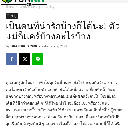
Home
Work & Living
Living
Living
เป็นคนที่น่ารักบ้างก็ได้นะ! ตัว
แม่ก็แคร์บ้างอะไรบ้าง
February 7, 2023
By
กมลวรรณ วิชัยรัตน์
-
คุณเคยรู้สึกไหม? ว่าทำไมทุกวันนี้คนเราถึงใจร้ายต่อกันจังเลย บาง
คนไม่เคยรู้จักกันด้วยซ้ำ แต่ก็ทำกันได้เหมือนว่าเกลียดขี้หน้ากันมา
แต่ชาติปางก่อน หรือบางทีอ่านคอมเมนต์ที่ขัดแย้งกันในโซเชียลมี
เดีย ก็รู้สึกว่าคุยกันดี ๆ ก็ได้ไหม ทำไมจะต้องแซะหรือกระแนะ
กระแหนขนาดนั้น หรือบางทีก็ใช้คำหยาบคายกับคนอื่นทั้งที่ไม่รู้จักมัก
จี่กัน สุดท้ายต่างคนต่างไม่ยอมกัน ด่ากันไปมา เมื่อมองย้อนกลับไปที่
จุดเริ่มต้น ถ้าพูดกันดี ๆ แต่แรก เรื่องก็อาจจะไม่ลงเอยแบบนี้ก็ได้ หรือ