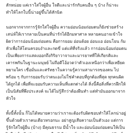
สักหน่อย แค่เราใส่ใจผู้อื่น ใจดีและน่ารักกับคนอื่น ๆ บ้าง ก็น่าจะ
ทำให้โลกใบนี้น่าอยู่ขึ้นได้สักนิด
นอกจากจากการรู้จักใส่ใจผู้อื่น ความอ่อนน้อมถ่อมตนก็ยังช่วยสร้าง
เสน่ห์ให้เรากลายเป็นคนที่น่ารักได้อีกมหาศาล หลายคนอาจเข้าใจ
ผิดว่าการอ่อนน้อมถ่อมตน คือการยอม อ่อนด้อย อ่อนแอ อ่อนโยน ก้ม
หัวเพื่อให้โดนครอบงำและกดขี่ แต่แท้ที่จริงแล้ว การอ่อนน้อมถ่อมตน
เป็นเพียงการแสดงออกถึงกิริยาวาจาและมารยาทที่ให้เกียรติและ
เคารพกันในฐานะมนุษย์ ไม่ถือดีโอ้อวดว่าตัวเองเหนือกว่าเพื่อเหยียด
หยามใคร เชื่อมั่นและศรัทธาในความรู้ความสามารถของตน ไป
พร้อม ๆ กับการยอมรับว่าตนเองไม่ใช่คำตอบที่ถูกต้องที่สุด ทุกคนผิด
ได้ถูกได้ เพื่อที่จะยอมรับความเห็นที่แตกต่างได้ สิ่งนี้คือสิ่งที่ควรฝึกให้
เป็นนิสัยที่พึงประสงค์ จะได้ไม่รู้สึกว่าต้องฝืนทำ แต่ทำมันออกมาจาก
หัวใจ
ทั้งนี้ทั้งนั้น ก็ไม่ได้หมายความว่าเราจะต้องรับผิดชอบทำให้โลกน่าอยู่
ขึ้นด้วยตัวเราคนเดียวหรอกนะ อย่าสูญเสียความเป็นตัวเอง แต่การ
รู้จักใส่ใจผู้อื่น (บ้าง) มีคุณธรรม มีน้ำใจ และอ่อนน้อมถ่อมตนให้เป็น