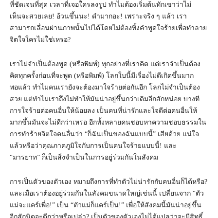
ที่ชัดเจนที่สุด เวลาที่เจอใครลงรูป ทำไมต้องเริ่มต้นทักเขาว่าไม่
เห็นจะสวยเลย! อ้วนขึ้นนะ! ดำมากอะ! เพราะจริง ๆ แล้ว เรา
สามารถเลื่อนผ่านภาพนั้นไปได้โดยไม่ต้องทิ้งคำพูดใจร้ายเพื่อทำลาย
จิตใจใครไม่ใช่เหรอ?
เราไม่จำเป็นต้องพูด (หรือพิมพ์) ทุกอย่างที่เราคิด แต่เราจำเป็นต้อง
คิดทุกครั้งก่อนที่จะพูด (หรือพิมพ์) โลกใบนี้มีเรื่องไม่ดีเกิดขึ้นมาก
พอแล้ว ทำไมคนเรายังจะต้องมาใจร้ายต่อกันอีก โลกไม่จำเป็นต้อง
สวย แต่ทำไมเราถึงไม่ทำให้มันน่าอยู่ขึ้นกว่าเดิมอีกสักหน่อย บางที
การใจร้ายต่อคนอื่นให้น้อยลง เป็นคนที่น่ารักและใจดีต่อคนอื่นให้
มากขึ้นมันจะไม่ดีกว่าเหรอ อีกทั้งหลายคนชอบหาความชอบธรรมใน
การทำร้ายจิตใจคนอื่นว่า “ก็ฉันเป็นของฉันแบบนี้” เสียด้วย แน่ใจ
แล้วหรือว่าคุณภาคภูมิใจกับการเป็นคนใจร้ายแบบนี้! และ
“มารยาท” ก็เป็นสิ่งจำเป็นในการอยู่ร่วมกันในสังคม
การเป็นตัวของตัวเอง หมายถึงการที่ทำตัวไม่น่ารักกับคนอื่นก็ได้หรือ?
และเมื่อเราต้องอยู่ร่วมกันในสังคมขนาดใหญ่เช่นนี้ เปลี่ยนจาก “ตัว
แม่จะแคร์เพื่อ!” เป็น “ตัวแม่ก็แคร์เป็น!” เพื่อให้สังคมนี้มันน่าอยู่ขึ้น
อีกสักนิดจะดีกว่าหรือเปล่า? เป็นตัวของตัวเองไม่ได้แปลว่าจะมีสิทธิ์