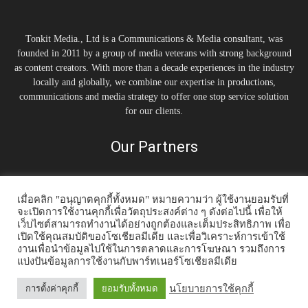
Tonkit Media., Ltd is a Communications & Media consultant, was
founded in 2011 by a group of media veterans with strong background
as content creators. With more than a decade experiences in the industry
locally and globally, we combine our expertise in productions,
communications and media strategy to offer one stop service solution
for our clients.
Our Partners
เมื่อคลิก "อนุญาตคุกกี้ทั้งหมด" หมายความว่า ผู้ใช้งานยอมรับที่
จะเปิดการใช้งานคุกกี้เพื่อวัตถุประสงค์ต่าง ๆ ดังต่อไปนี้ เพื่อให้
เว็บไซต์สามารถทำงานได้อย่างถูกต้องและเต็มประสิทธิภาพ เพื่อ
เปิดใช้คุณสมบัติของโซเชียลมีเดีย และเพื่อวิเคราะห์การเข้าใช้
งานเพื่อนำข้อมูลไปใช้ในการตลาดและการโฆษณา รวมถึงการ
แบ่งปันข้อมูลการใช้งานกับพาร์ทเนอร์โซเชียลมีเดีย
Home
Tonkit TV
Podcast คนต้นคิด
Work & Living
Interview
Inspiration
Trending Story
PR News
นโยบายการใช้คุกกี้
การตั้งค่าคุกกี้
ยอมรับทั้งหมด
© 2014-2020 Tonkit360.com