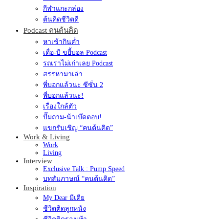
กีฬาแกะกล่อง
ต้นคิดชีวิตดี
Podcast คนต้นคิด
หาเช้ากินค่ำ
เดื่อ-บี ขยี้บอล Podcast
รถเราไม่เก่าเลย Podcast
สรรหามาเล่า
พี่บอกแล้วนะ ซีซั่น 2
พี่บอกแล้วนะ!
เรื่องใกล้ตัว
ปั๊มถาม-น้าเบ๊ดตอบ!
แขกรับเชิญ “คนต้นคิด”
Work & Living
Work
Living
Interview
Exclusive Talk : Pump Speed
บทสัมภาษณ์ “คนต้นคิด”
Inspiration
My Dear มีเดีย
ชีวิตติดลูกหนัง