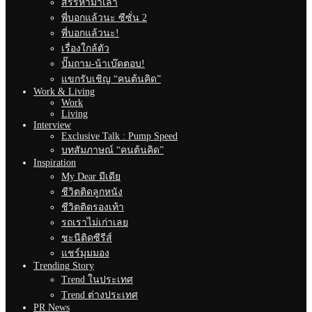
สรรหามาเล่า
พี่บอกแล้วนะ ซีซั่น 2
พี่บอกแล้วนะ!
เรื่องใกล้ตัว
ปั๊มถาม-น้าเบ๊ดตอบ!
แขกรับเชิญ “คนต้นคิด”
Work & Living
Work
Living
Interview
Exclusive Talk : Pump Speed
บทสัมภาษณ์ “คนต้นคิด”
Inspiration
My Dear มีเดีย
ชีวิตติดลูกหนัง
ชีวิตติดรองเท้า
รถเราไม่เก่าเลย
ชะนีติดซีรีส์
แชร์มุมมอง
Trending Story
Trend ในประเทศ
Trend ต่างประเทศ
PR News