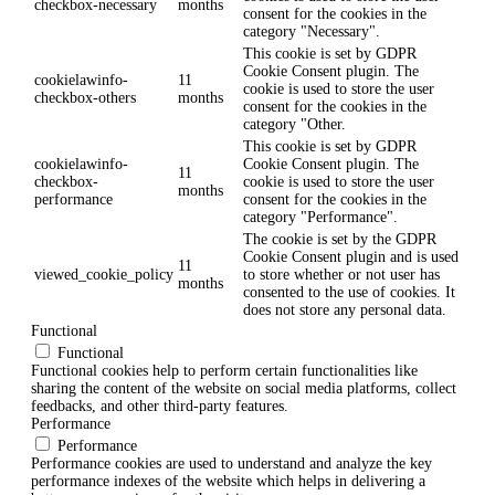
checkbox-necessary
months
consent for the cookies in the
category "Necessary".
This cookie is set by GDPR
Cookie Consent plugin. The
cookielawinfo-
11
cookie is used to store the user
checkbox-others
months
consent for the cookies in the
category "Other.
This cookie is set by GDPR
cookielawinfo-
Cookie Consent plugin. The
11
checkbox-
cookie is used to store the user
months
performance
consent for the cookies in the
category "Performance".
The cookie is set by the GDPR
Cookie Consent plugin and is used
11
viewed_cookie_policy
to store whether or not user has
months
consented to the use of cookies. It
does not store any personal data.
Functional
Functional
Functional cookies help to perform certain functionalities like
sharing the content of the website on social media platforms, collect
feedbacks, and other third-party features.
Performance
Performance
Performance cookies are used to understand and analyze the key
performance indexes of the website which helps in delivering a