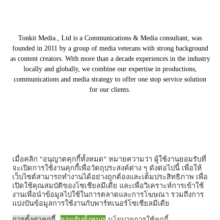
Tonkit Media., Ltd is a Communications & Media consultant, was
founded in 2011 by a group of media veterans with strong background
as content creators. With more than a decade experiences in the industry
locally and globally, we combine our expertise in productions,
communications and media strategy to offer one stop service solution
for our clients.
Our Partners
เมื่อคลิก "อนุญาตคุกกี้ทั้งหมด" หมายความว่า ผู้ใช้งานยอมรับที่
จะเปิดการใช้งานคุกกี้เพื่อวัตถุประสงค์ต่าง ๆ ดังต่อไปนี้ เพื่อให้
เว็บไซต์สามารถทำงานได้อย่างถูกต้องและเต็มประสิทธิภาพ เพื่อ
เปิดใช้คุณสมบัติของโซเชียลมีเดีย และเพื่อวิเคราะห์การเข้าใช้
งานเพื่อนำข้อมูลไปใช้ในการตลาดและการโฆษณา รวมถึงการ
Home
Tonkit TV
Podcast คนต้นคิด
Work & Living
Interview
แบ่งปันข้อมูลการใช้งานกับพาร์ทเนอร์โซเชียลมีเดีย
Inspiration
Trending Story
PR News
การตั้งค่าคุกกี้
ยอมรับทั้งหมด
นโยบายการใช้คุกกี้