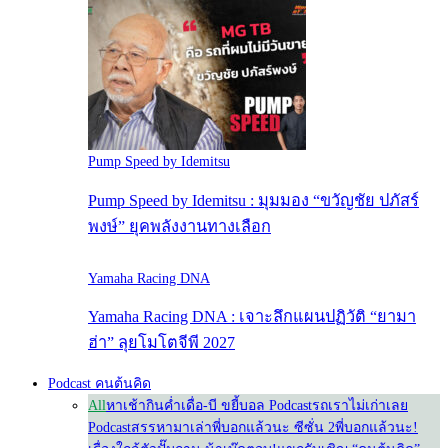
Pump Speed by Idemitsu
Pump Speed by Idemitsu : มุมมอง “ขวัญชัย ปภัสร์
พงษ์” ยุคพลังงานทางเลือก
Yamaha Racing DNA
Yamaha Racing DNA : เจาะลึกแผนปฏิวัติ “ยามา
ฮ่า” ลุยโมโตจีพี 2027
Podcast คนต้นคิด
All
หาเช้ากินค่ำ
เดื่อ-บี ขยี้บอล Podcast
รถเราไม่เก่าเลย
Podcast
สรรหามาเล่า
พี่บอกแล้วนะ ซีซั่น 2
พี่บอกแล้วนะ!