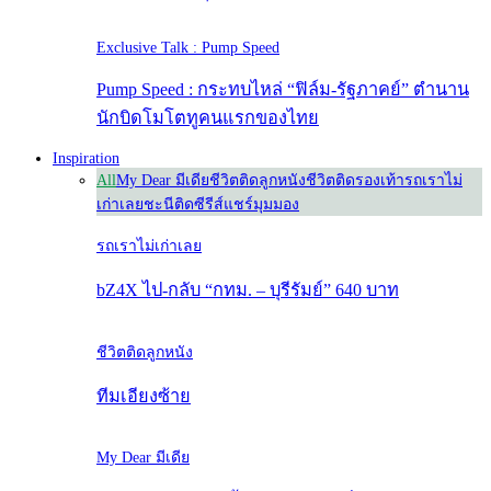
Exclusive Talk : Pump Speed
Pump Speed : กระทบไหล่ “ฟิล์ม-รัฐภาคย์” ตำนาน
นักบิดโมโตทูคนแรกของไทย
Inspiration
All
My Dear มีเดีย
ชีวิตติดลูกหนัง
ชีวิตติดรองเท้า
รถเราไม่
เก่าเลย
ชะนีติดซีรีส์
แชร์มุมมอง
รถเราไม่เก่าเลย
bZ4X ไป-กลับ “กทม. – บุรีรัมย์” 640 บาท
ชีวิตติดลูกหนัง
ทีมเอียงซ้าย
My Dear มีเดีย