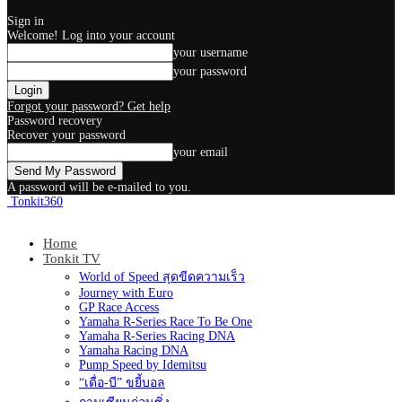
Sign in
Welcome! Log into your account
your username
your password
Forgot your password? Get help
Password recovery
Recover your password
your email
A password will be e-mailed to you.
Tonkit360
Home
Tonkit TV
World of Speed สุดขีดความเร็ว
Journey with Euro
GP Race Access
Yamaha R-Series Race To Be One
Yamaha R-Series Racing DNA
Yamaha Racing DNA
Pump Speed by Idemitsu
“เดื่อ-บี” ขยี้บอล