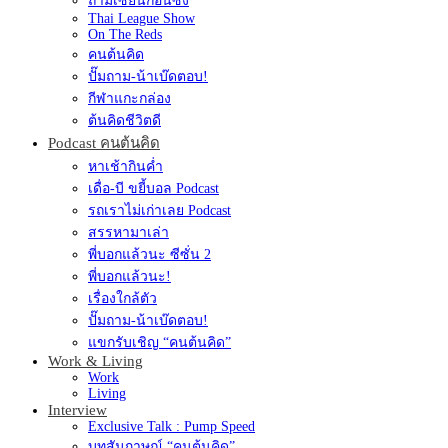
ถามเซียนก่อนซิ่ง
Thai League Show
On The Reds
คนต้นคิด
ปั๊มถาม-น้าเบ๊ดตอบ!
กีฬาแกะกล่อง
ต้นคิดชีวิตดี
Podcast คนต้นคิด
หาเช้ากินค่ำ
เดื่อ-บี ขยี้บอล Podcast
รถเราไม่เก่าเลย Podcast
สรรหามาเล่า
พี่บอกแล้วนะ ซีซั่น 2
พี่บอกแล้วนะ!
เรื่องใกล้ตัว
ปั๊มถาม-น้าเบ๊ดตอบ!
แขกรับเชิญ “คนต้นคิด”
Work & Living
Work
Living
Interview
Exclusive Talk : Pump Speed
บทสัมภาษณ์ “คนต้นคิด”