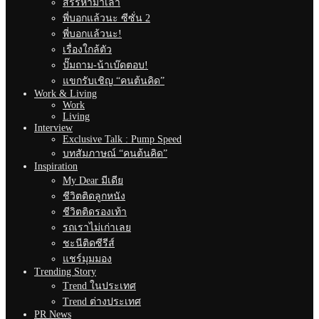
สรรหามาเล่า
พี่บอกแล้วนะ ซีซั่น 2
พี่บอกแล้วนะ!
เรื่องใกล้ตัว
ปั๊มถาม-น้าเบ๊ดตอบ!
แขกรับเชิญ “คนต้นคิด”
Work & Living
Work
Living
Interview
Exclusive Talk : Pump Speed
บทสัมภาษณ์ “คนต้นคิด”
Inspiration
My Dear มีเดีย
ชีวิตติดลูกหนัง
ชีวิตติดรองเท้า
รถเราไม่เก่าเลย
ชะนีติดซีรีส์
แชร์มุมมอง
Trending Story
Trend ในประเทศ
Trend ต่างประเทศ
PR News