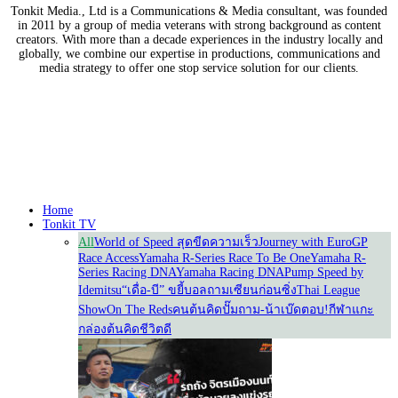
Tonkit Media., Ltd is a Communications & Media consultant, was founded
in 2011 by a group of media veterans with strong background as content
creators. With more than a decade experiences in the industry locally and
globally, we combine our expertise in productions, communications and
media strategy to offer one stop service solution for our clients.
Our Partners
Home
Tonkit TV
All
World of Speed สุดขีดความเร็ว
Journey with Euro
GP
Race Access
Yamaha R-Series Race To Be One
Yamaha R-
Series Racing DNA
Yamaha Racing DNA
Pump Speed by
Idemitsu
“เดื่อ-บี” ขยี้บอล
ถามเซียนก่อนซิ่ง
Thai League
Show
On The Reds
คนต้นคิด
ปั๊มถาม-น้าเบ๊ดตอบ!
กีฬาแกะ
กล่อง
ต้นคิดชีวิตดี