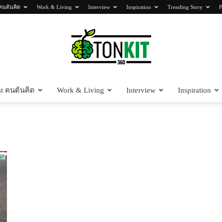
คนต้นคิด
Work & Living
Interview
Inspiration
Trending Story
P
t คนต้นคิด
Work & Living
Interview
Inspiration
Tonkit360