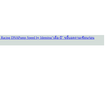
 Racing DNA
Pump Speed by Idemitsu
“เดื่อ-บี” ขยี้บอล
ถามเซียนก่อน