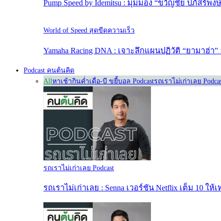
Pump Speed by Idemitsu : มุมมอง “ขวัญชัย ปภัสร์พง
World of Speed สุดขีดความเร็ว
Yamaha Racing DNA : เจาะลึกแผนปฏิวัติ “ยามาฮ่า” 
Podcast คนต้นคิด
All
หาเช้ากินค่ำ
เดื่อ-บี ขยี้บอล Podcast
รถเราไม่เก่าเลย Podca
รถเราไม่เก่าเลย Podcast
รถเราไม่เก่าเลย : Senna เวอร์ชัน Netflix เต็ม 10 ให้เ