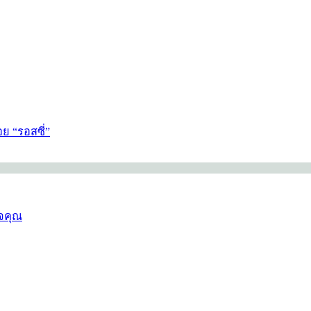
ย “รอสซี่”
ใจคุณ