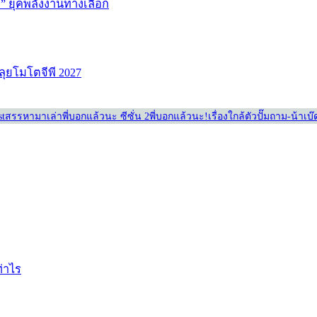
ษ์” ยุคพลังงานทางเลือก
ลุยโมโตจีพี 2027
st
สรรหามาเล่า
พี่บอกแล้วนะ ซีซั่น 2
พี่บอกแล้วนะ!
เรื่องใกล้ตัว
ปั๊มถาม-น้าเบ
ท่าไร