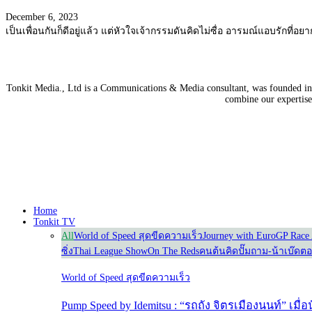
December 6, 2023
เป็นเพื่อนกันก็ดีอยู่แล้ว แต่หัวใจเจ้ากรรมดันคิดไม่ซื่อ อารมณ์แอบรักที
Tonkit Media., Ltd is a Communications & Media consultant, was founded in 2
combine our expertise 
Home
Tonkit TV
All
World of Speed สุดขีดความเร็ว
Journey with Euro
GP Race 
ซิ่ง
Thai League Show
On The Reds
คนต้นคิด
ปั๊มถาม-น้าเบ๊ดต
World of Speed สุดขีดความเร็ว
Pump Speed by Idemitsu : “รถถัง จิตรเมืองนนท์” เมื