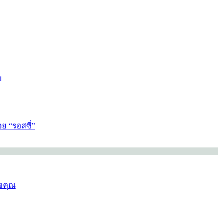
ย
ย “รอสซี่”
ใจคุณ