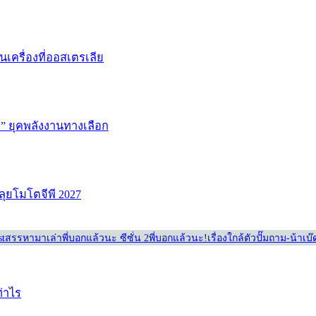
่นเครื่องที่ออสเตรเลีย
ษ์” ยุคพลังงานทางเลือก
ลุยโมโตจีพี 2027
st
สรรหามาเล่า
พี่บอกแล้วนะ ซีซั่น 2
พี่บอกแล้วนะ!
เรื่องใกล้ตัว
ปั๊มถาม-น้าเบ
ท่าไร