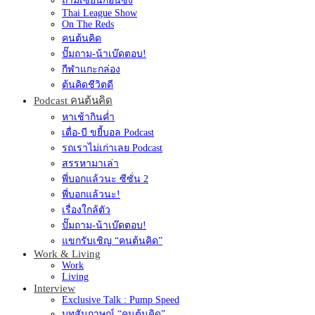
ถามเซียนก่อนซิ่ง
Thai League Show
On The Reds
คนต้นคิด
ปั๊มถาม-น้าเบ๊ดตอบ!
กีฬาแกะกล่อง
ต้นคิดชีวิตดี
Podcast คนต้นคิด
หาเช้ากินค่ำ
เดื่อ-บี ขยี้บอล Podcast
รถเราไม่เก่าเลย Podcast
สรรหามาเล่า
พี่บอกแล้วนะ ซีซั่น 2
พี่บอกแล้วนะ!
เรื่องใกล้ตัว
ปั๊มถาม-น้าเบ๊ดตอบ!
แขกรับเชิญ “คนต้นคิด”
Work & Living
Work
Living
Interview
Exclusive Talk : Pump Speed
บทสัมภาษณ์ “คนต้นคิด”