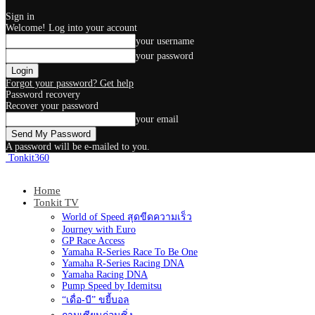
Sign in
Welcome! Log into your account
your username
your password
Forgot your password? Get help
Password recovery
Recover your password
your email
A password will be e-mailed to you.
Tonkit360
Home
Tonkit TV
World of Speed สุดขีดความเร็ว
Journey with Euro
GP Race Access
Yamaha R-Series Race To Be One
Yamaha R-Series Racing DNA
Yamaha Racing DNA
Pump Speed by Idemitsu
“เดื่อ-บี” ขยี้บอล