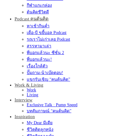
กีฬาแกะกล่อง
ต้นคิดชีวิตดี
Podcast คนต้นคิด
หาเช้ากินค่ำ
เดื่อ-บี ขยี้บอล Podcast
รถเราไม่เก่าเลย Podcast
สรรหามาเล่า
พี่บอกแล้วนะ ซีซั่น 2
พี่บอกแล้วนะ!
เรื่องใกล้ตัว
ปั๊มถาม-น้าเบ๊ดตอบ!
แขกรับเชิญ “คนต้นคิด”
Work & Living
Work
Living
Interview
Exclusive Talk : Pump Speed
บทสัมภาษณ์ “คนต้นคิด”
Inspiration
My Dear มีเดีย
ชีวิตติดลูกหนัง