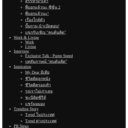
สรรหามาเล่า
พี่บอกแล้วนะ ซีซั่น 2
พี่บอกแล้วนะ!
เรื่องใกล้ตัว
ปั๊มถาม-น้าเบ๊ดตอบ!
แขกรับเชิญ “คนต้นคิด”
Work & Living
Work
Living
Interview
Exclusive Talk : Pump Speed
บทสัมภาษณ์ “คนต้นคิด”
Inspiration
My Dear มีเดีย
ชีวิตติดลูกหนัง
ชีวิตติดรองเท้า
รถเราไม่เก่าเลย
ชะนีติดซีรีส์
แชร์มุมมอง
Trending Story
Trend ในประเทศ
Trend ต่างประเทศ
PR News