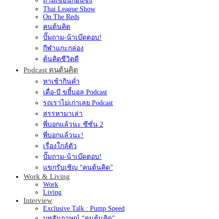
ถามเซียนก่อนซิ่ง
Thai League Show
On The Reds
คนต้นคิด
ปั๊มถาม-น้าเบ๊ดตอบ!
กีฬาแกะกล่อง
ต้นคิดชีวิตดี
Podcast คนต้นคิด
หาเช้ากินค่ำ
เดื่อ-บี ขยี้บอล Podcast
รถเราไม่เก่าเลย Podcast
สรรหามาเล่า
พี่บอกแล้วนะ ซีซั่น 2
พี่บอกแล้วนะ!
เรื่องใกล้ตัว
ปั๊มถาม-น้าเบ๊ดตอบ!
แขกรับเชิญ “คนต้นคิด”
Work & Living
Work
Living
Interview
Exclusive Talk : Pump Speed
บทสัมภาษณ์ “คนต้นคิด”