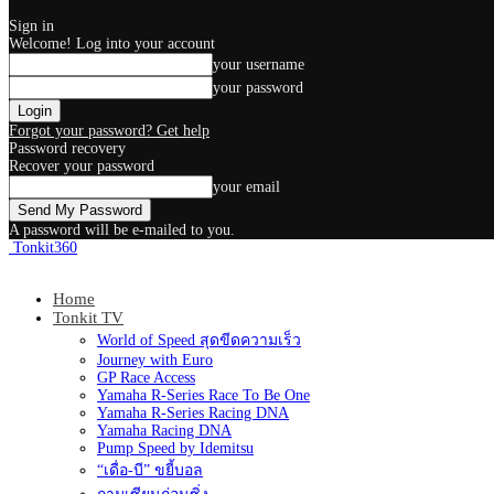
Sign in
Welcome! Log into your account
your username
your password
Forgot your password? Get help
Password recovery
Recover your password
your email
A password will be e-mailed to you.
Tonkit360
Home
Tonkit TV
World of Speed สุดขีดความเร็ว
Journey with Euro
GP Race Access
Yamaha R-Series Race To Be One
Yamaha R-Series Racing DNA
Yamaha Racing DNA
Pump Speed by Idemitsu
“เดื่อ-บี” ขยี้บอล