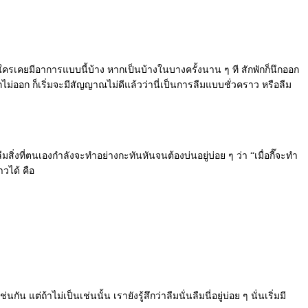
มีใครเคยมีอาการแบบนี้บ้าง หากเป็นบ้างในบางครั้งนาน ๆ ที สักพักก็นึกออก
งก็นึกไม่ออก ก็เริ่มจะมีสัญญาณไม่ดีแล้วว่านี่เป็นการลืมแบบชั่วคราว หรือลืม
สิ่งที่ตนเองกำลังจะทำอย่างกะทันหันจนต้องบ่นอยู่บ่อย ๆ ว่า “เมื่อกี๊จะทำ
วได้ คือ
ต่ถ้าไม่เป็นเช่นนั้น เรายังรู้สึกว่าลืมนั่นลืมนี่อยู่บ่อย ๆ นั่นเริ่มมี