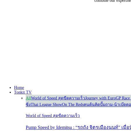
combine our expertise 
Home
Tonkit TV
All
World of Speed สุดขีดความเร็ว
Journey with Euro
GP Race 
ซิ่ง
Thai League Show
On The Reds
คนต้นคิด
ปั๊มถาม-น้าเบ๊ดต
World of Speed สุดขีดความเร็ว
Pump Speed by Idemitsu : “รถถัง จิตรเมืองนนท์” เมื