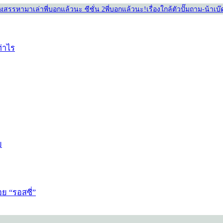
st
สรรหามาเล่า
พี่บอกแล้วนะ ซีซั่น 2
พี่บอกแล้วนะ!
เรื่องใกล้ตัว
ปั๊มถาม-น้าเบ
ท่าไร
ย
ย “รอสซี่”