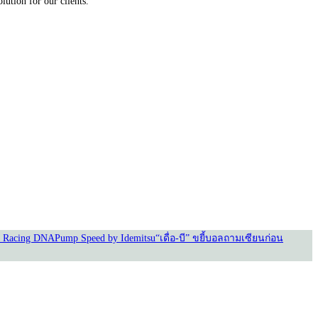
lution for our clients.
 Racing DNA
Pump Speed by Idemitsu
“เดื่อ-บี” ขยี้บอล
ถามเซียนก่อน