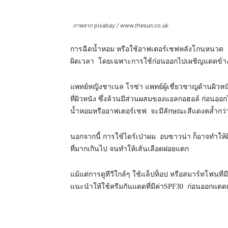
ภาพจาก pixabay / www.thesun.co.uk
การฉีดน้ำหอม หรือใช้อาฟเตอร์เชฟหลังโกนหนวด แม้จะ
ผิดเวลา โดยเฉพาะการใช้ก่อนออกไปเผชิญแดดข้
แพทย์หญิงชาเนล โรซ่า แพทย์ผู้เชี่ยวชาญด้านผิวห
ที่ผิวหนัง ซึ่งล้วนมีส่วนผสมของแอลกอฮอล์ ก่อนออก
น้ำหอมหรืออาฟเตอร์เชฟ จะมีลักษณะสีแดงคล้ำกว่า
นอกจากนี้ การใช้ไดร์เป่าผม อบซาวน่า ก็อาจทำให้ผ
ที่มากเกินไป จนทำให้เส้นเลือดฝอยแตก
แม้แต่การดูทีวีใกล้ๆ ใช้แล็ปท็อป หรือสมาร์ทโฟนที่
แนะนำให้ใช้ครีมกันแดดที่มีค่าSPF30 ก่อนออกแดดเป็