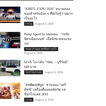
“KMITL EXPO 2026” สนามลอง
ของสำหรับน้อง ๆ ที่ยังไม่รู้ว่าอยาก
เป็นอะไร
August 6, 2026
Living
Pump Speed by Idemitsu : “รถถัง
จิตรเมืองนนท์” เมื่อนักมวยลงแข่ง
รถ!
World of Speed สุดขีดความเร็ว
August 6, 2026
bZ4X ไป-กลับ “กทม. – บุรีรัมย์”
640 บาท
August 6, 2026
รถเราไม่เก่าเลย
“สหพัฒนพิบูล” ชวนลอง “เดริ
ดัชช์” เครื่องดื่มมอลต์สกัด รส
ช็อกโกแลต 3IN1
August 5, 2026
Living