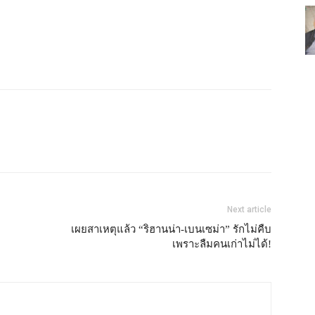
Next article
เผยสาเหตุแล้ว “ริฮานน่า-เบนเซม่า” รักไม่คืบ
เพราะลืมคนเก่าไม่ได้!