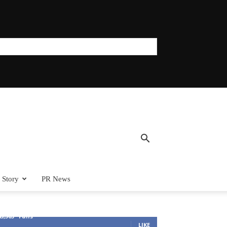
 Story
PR News
45,305
Fans
LIKE