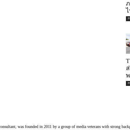
ภ
ไ
P
T
ส
พ
P
nsultant, was founded in 2011 by a group of media veterans with strong backg