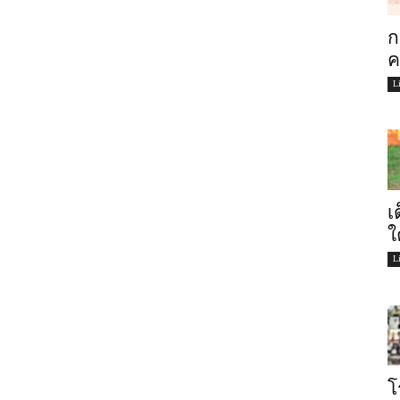
ก
ค
L
เ
ใ
L
โ