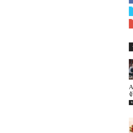
A
จ
ชะ