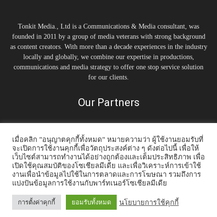
Tonkit Media., Ltd is a Communications & Media consultant, was
founded in 2011 by a group of media veterans with strong background
as content creators. With more than a decade experiences in the industry
locally and globally, we combine our expertise in productions,
communications and media strategy to offer one stop service solution
for our clients.
Our Partners
เมื่อคลิก "อนุญาตคุกกี้ทั้งหมด" หมายความว่า ผู้ใช้งานยอมรับที่
จะเปิดการใช้งานคุกกี้เพื่อวัตถุประสงค์ต่าง ๆ ดังต่อไปนี้ เพื่อให้
เว็บไซต์สามารถทำงานได้อย่างถูกต้องและเต็มประสิทธิภาพ เพื่อ
เปิดใช้คุณสมบัติของโซเชียลมีเดีย และเพื่อวิเคราะห์การเข้าใช้
งานเพื่อนำข้อมูลไปใช้ในการตลาดและการโฆษณา รวมถึงการ
แบ่งปันข้อมูลการใช้งานกับพาร์ทเนอร์โซเชียลมีเดีย
Home
Tonkit TV
Podcast คนต้นคิด
Work & Living
Interview
Inspiration
Trending Story
PR News
นโยบายการใช้คุกกี้
การตั้งค่าคุกกี้
ยอมรับทั้งหมด
© 2014-2020 Tonkit360.com