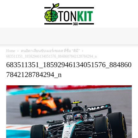
Tonkit360
Home
คนอิตาเลียนขับเมอร์เซเดส ที่ชื่อ “คิมี”
683511351_18592946134051576_8848607842128784294_n
683511351_18592946134051576_884860
7842128784294_n