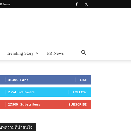
R News
Trending Story
PR News
45,305
Fans
LIKE
2,754
Followers
FOLLOW
27,500
Subscribers
SUBSCRIBE
บทความที่น่าสนใจ