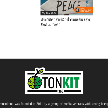
My Dear มีเดีย
ประวัติศาสตร์มักซ้ำรอยเดิม เสพ
สื่อด้วย “สติ”
nsultant, was founded in 2011 by a group of media veterans with strong backg