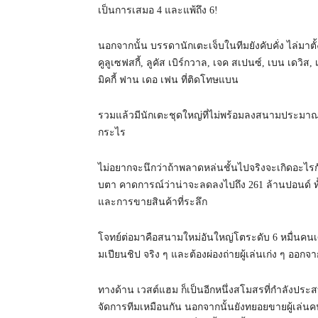
เป็นการเสมอ 4 และแพ้ถึง 6!
นอกจากนั้น บรรดานักเตะเจ็บในที
มยังคับคั่ง ไล่มาต
คูลูเซฟสกี้, ลูคัส เบิร์กวาล, เจค สเปนซ์, เบน เดวิส, 
มิคกี้ ฟาน เดอ เฟน ที่ติดโทษแบน
รวมแล้วมีนักเตะชุดใหญ่ที่ไม่
พร้อมลงสนามประมาณ 1
กระไร
ไม่อยากจะนึกว่าถ้าพลาดหล่นชั้
นไปจริงจะเกิดอะไรก
บตา คาดการณ์ว่าน่าจะลดลงไปถึง 261 ล้านปอนด์ ทั้
และการขายสินค้
าที่ระลึก
โจทย์ต่อมาคือสนามใหม่อันใหญ่
โตระดับ 6 หมื่นคน
มเปียนชิป จริง ๆ และต้องผ่องถ่ายผู้เล่นเก่ง ๆ ออก
ทางด้าน เวสต์แฮม ก็เป็นอีกหนึ่งสโมสรที่กำลังประสบ
จัดการที
มเหมือนกัน นอกจากนั้นยังทยอยขายผู้เล่
นคน