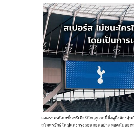
สงครามหนีตกชั้นพรีเมียร์ลีกฤดู
กาลนี้ยิ่งดูยิ่งต้องลุ้นก
สโมสรยักษ์ใหญ่
แห่งกรุงลอนดอนอย่าง ทอตนัมฮอตสเป