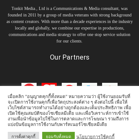
Tonkit Media., Ltd is a Communications & Media consultant, was
founded in 2011 by a group of media veterans with strong background
as content creators. With more than a decade experiences in the industry
locally and globally, we combine our expertise in productions,
communications and media strategy to offer one stop service solution
for our clients.
Our Partners
เมื่อคลิก "อนุญาตคุกกี้ทั้งหมด" หมายความว่า ผู้ใช้งานยอมรับที่
จะเปิดการใช้งานคุกกี้เพื่อวัตถุประสงค์ต่าง ๆ ดังต่อไปนี้ เพื่อให้
เว็บไซต์สามารถทำงานได้อย่างถูกต้องและเต็มประสิทธิภาพ เพื่อ
เปิดใช้คุณสมบัติของโซเชียลมีเดีย และเพื่อวิเคราะห์การเข้าใช้
งานเพื่อนำข้อมูลไปใช้ในการตลาดและการโฆษณา รวมถึงการ
แบ่งปันข้อมูลการใช้งานกับพาร์ทเนอร์โซเชียลมีเดีย
Home
Tonkit TV
Podcast คนต้นคิด
Work & Living
Interview
Inspiration
Trending Story
PR News
นโยบายการใช้คุกกี้
การตั้งค่าคุกกี้
ยอมรับทั้งหมด