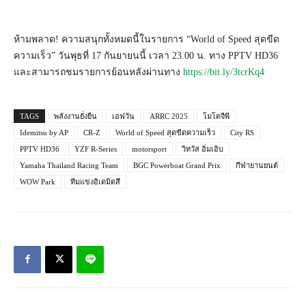
ห้ามพลาด! ความสนุกทั้งหมดนี้ในรายการ “World of Speed สุดขีด
ความเร็ว” วันพุธที่ 17 กันยายนนี้ เวลา 23.00 น. ทาง PPTV HD36
และสามารถชมรายการย้อนหลังผ่านทาง
https://bit.ly/3tcrKq4
TAGS
พลังงานยั่งยืน
เอฟวัน
ARRC 2025
โมโตจีพี
Idemitsu by AP
CR-Z
World of Speed สุดขีดความเร็ว
City RS
PPTV HD36
YZF R-Series
motorsport
วิทวัส อิ่มเอิบ
Yamaha Thailand Racing Team
BGC Powerboat Grand Prix
กีฬายานยนต์
WOW Park
ทีมแข่งอิเดมิตสึ